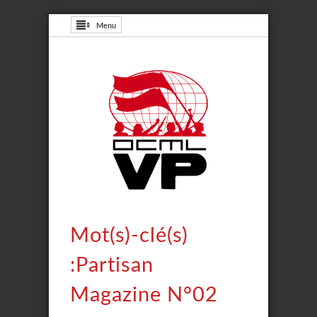
Menu
Mot(s)-clé(s)
:Partisan
Magazine N°02