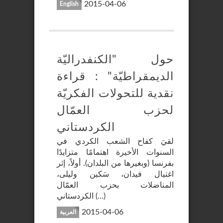
2015-04-06
English
حول "الكنفدراليّة
الديمقراطيّة" : قراءة
نقدية للتحولات الفكريّة
لحزب العمّال
الكردستاني
لقيَ كفاح الشعب الكردي في
السنوات الأخيرة اهتمامًا متزايدًا
بفرنسا (وبغيرها من البلدان). أولاً، إثر
اغتيال فيدان، سَكين وليلى،
المناضلات بحزب العمّال
الكردستاني (…)
2015-04-06
العربية