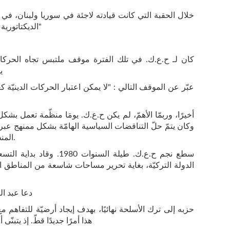
الديكتاتورية الفاشيّة لآل الأسد كـ"حليف ضدّ الامبرياليّة"
كان لـ ح.ع.ك. في تلك الفترة موقف ملتبس تجاه الحركا
ي
أخيرًا، وربمّا الأهمّ، لم يكن ح.ع.ك. يومَا منظّمة تعمل بشك
وكان يتمّ حلّ التناقضات السياسية الهامّة بشكل ممنهج عبر ا
المنظّمة واتّهامهم بكونهم عملاء للدولة التركيّة.
سطع نجم ح.ع.ك. طيلة السنو
الدولة التركيّة، بغاية تحرير مساحات شاسعة من المناطق ال
دعا عبد الل
حزبه إلى ترك الأسلحة نهائيًا، بهدف إيجاد أرضيّة للتفاهم 
هذا أمرًا جديدًا قطّ. إذ يتبنّى