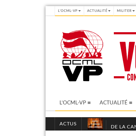
L’OCML-VP
ACTUALITÉ
MILITER
L’OCML-VP
ACTUALITÉ
ACTUS
DE LA CA