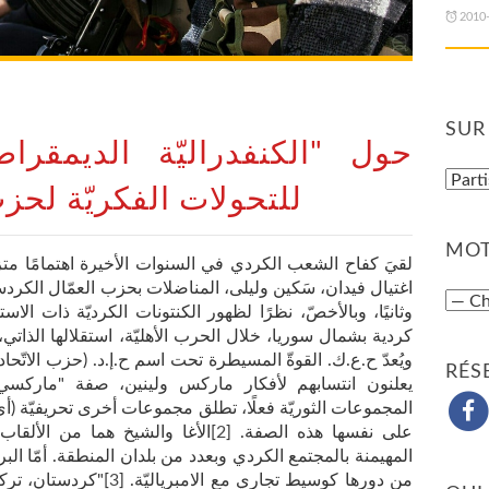
2010
SUR
حول "الكنفدراليّة الديمقراط
للتحولات الفكريّة لحز
MOT
لقيَ كفاح الشعب الكردي في السنوات الأخيرة اهتمامًا متزايدً
وثانيًا، وبالأخصّ، نظرًا لظهور الكنتونات الكرديّة ذات الاس
كردية بشمال سوريا، خلال الحرب الأهليّة، استقلالها الذات
ويُعدّ ح.ع.ك. القوةّ المسيطرة تحت اسم ح.إ.د. (حزب الاتّحاد
RÉS
يعلنون انتسابهم لأفكار ماركس ولينين، صفة "ماركسي لي
المجموعات الثوريّة فعلًا، تطلق مجموعات أخرى تحريفيّة (أيّ
على نفسها هذه الصفة.
[
2
]
الأغا والشيخ هما من الألقاب 
المهيمنة بالمجتمع الكردي وبعدد من بلدان المنطقة. أمّا الب
من دورها كوسيط تجاري مع الامبرياليّة.
[
3
]
"كردستان، تركي