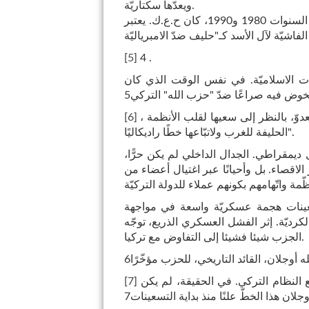
ويعدّها سكتاريّة.
خلال الحقبة التي كانت قيادته لاجئة في سوريا ولبنان، في السنوات 1980 و1990، كان ح.ع.ك. يعتبر
[
5
]
4 .
ت الاسلاميّة. في نفس الوقت الذي كان
خوض فيه صراعًا ضدّ "حزب الله" التركي5
، عبّر عن الموقف التالي : "لا يمكن اعتبار الحركات الدينيّة كعدوّ، بالنظر إلى سعيها لقلب الأنظمة
]
6
[
الحليفة للغرب ولاتبّاعها خطًا راديكاليًا".
ل ديمقراطي. الجدال الداخلي لم يكن حرًّا،
لاقصاء. بل وأحيانًا عبر اغتيال أعضاء من
ات 1980. وقاد بداية التسعينات هجمة عسكريّة واسعة في مواجهة
كرديّة. إثر الفشل العسكري الذريع، توجّه
الجزب شيئا فشيئا إلى التفاوض مع تركيا.
ه أوجلان، القائد التاريخي، للحزب مؤخّرًا6
مع النظام التركي. في الحقيقة، لم يكن
]
7
[
 أوجلان هذا الخطّ علنًا منذ بداية التسعينات7