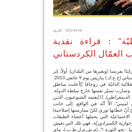
2015-04-06
العربية
يّة" : قراءة نقدية
ب العمّال الكردستاني
ا بفرنسا (وبغيرها من البلدان). أولاً، إثر
اغتيال فيدان، سَكين وليلى، المناضلات بحزب العمّال الكردستاني (ح.ع.ك.) بباريس يوم 9 جانفي 2013.
تقلالية الذاتيّة في روجافا ]]أعلنت مناطق
ي، وصارت تسيّر نفسها خارج سلطة الدولة.
 الديمقراطي).
[
1
]
يعتمد الشيوعيون، الذين
نيني". الاّ أنّه في الواقع، إلى جانب
 أنّ خطابها ثوري لكنّ ممارستها إصلاحية)
الاجتماعيّة التي يحملها أعضاء الطبقات
رجوازية الكمبرادوريّة، فهي تلك التي تعيش
ا : نحو الثورة !"، (م.ش.م.ل.ط.ب.)، ماي