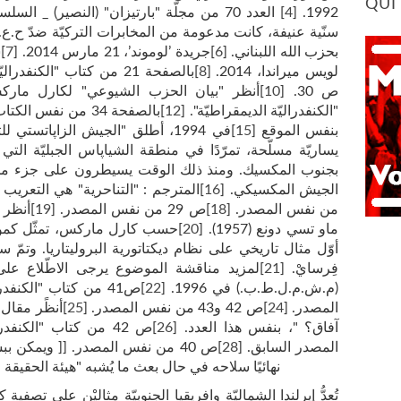
QUI
1992.
[
4
]
العدد 70 من مجلّة "بارتيزان" (النصير) _ السلسلة القديمة_ أفريل 92.
سنّية عنيفة، كانت مدعومة من المخابرات التركيّة ضدّ ح.ع.ك
بحزب الله اللبناني.
[
6
]
جريدة ’لوموند’، 21 مارس 2014.
[
7
]
ش
لويس ميراندا، 2014.
[
8
]
بالصفحة 21 من كتاب "الكنفدراليّة الديمقراطيّة".
ص 30.
[
10
]
أنظر "بيان الحزب الشيوعي" لكارل ماركس (48
"الكنفدراليّة الديمقراطيّة".
[
12
]
بالصفحة 34 من نفس الكتاب.
بنفس الموقع
[
15
]
في 1994، أطلق "الجيش الزاپاتست
يساريّة مسلّحة، تمرّدًا في منطقة الشياپاس الجبليّة التي ي
بجنوب المكسيك. ومنذ ذلك الوقت يسيطرون على جزء من ا
الجيش المكسيكي.
[
16
]
المترجم : "التناحرية" هي التعريب المُقترح ل
من نفس المصدر.
[
18
]
ص 29 من نفس المصدر.
[
19
]
أنظر 
ماو تسي دونع (1957).
[
20
]
أوّل مثال تاريخي على نظام ديكتاتورية البروليتاريا. وتم
فِرسايْ.
[
21
]
لمزيد مناقشة الموضوع يرجى الاطّلاع على 
(م.ش.م.ل.ط.ب.) في 1996.
[
22
]
ص41 من كتاب "الكنفدراليّة الديمقراطيّة".
المصدر.
[
24
]
ص 42 و43 من نفس المصدر.
[
25
]
أنظًر مقال 
آفاق؟ "، بنفس هذا العدد.
[
26
]
ص 42 من كتاب "الكنفدراليّة الديمقراطيّة".
المصدر السابق.
[
28
]
ص 40 من نفس المصدر. [[ ويمكن 
نهائيًا سلاحه في حال بعث ما يُشبه "هيئة الحقيقة
تُعدُّ إيرلندا الشماليّة وافريقيا الجنوبيّة مثاليْن على تصفية 