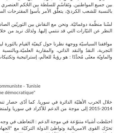
بين جميع المواطنين. وتَقاسُمٍ للسلطة بين الحُكم العنصري
بالنسبة للشعب الكرديّ، يتعلّق الأمر بأسوإ المقترحات ال
لسْنا منظّمة دوغمائيّة. ونحن مع النقاش بين الثوريّين الصا
النظر عن التيّارات التي قد ننتمي إليها. ولذلك نريد من خ
مواقفنا السياسيّة ووجهة نظرنا حول كيفيّة القيام بالثورة لي
التجربة، النقدُ والنقد الذاتي، والمقاربة العلميّة.وبالنسبة إلي
والماويّة معنًى مُحدَّدًا : هو رؤيةٌ للعالَم، إستراتيجية وتكتيك
Communiste - Tunisie
sme démocratique"
خلال الحرب الأهليّة الدائرة في سوريا. كما أدّى حصار ت
2014-2015 إلى موجة من الدعم للأكراد في سوريا ولم
اختلطت أشياء متنوّعة في موجة الدعم : التعاطف في وجه ا
تحرّك القوى الامبريالية وتواطئ الدولة التركيّة مع "الجه