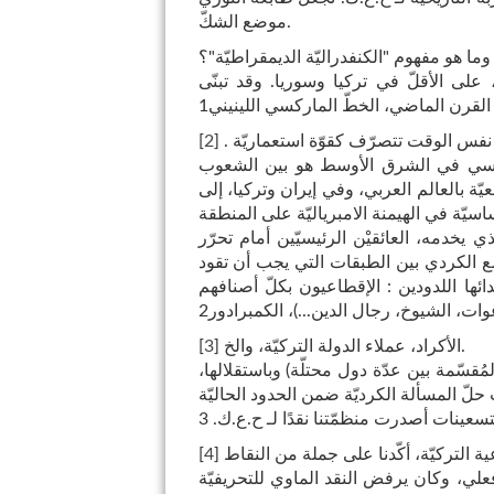
موضع الشكّ.
ما هو مفهوم "الكنفدراليّة الديمقراطيّة"؟
لى الأقلّ في تركيا وسوريا. وقد تبنّى
لقرن الماضي، الخطّ الماركسي اللينيني1
. كان يقدمّ تركيا كدولة مُهيْمَن عليها من الامبرياليّة، لكنّها في نفس الوقت تتصرّف كقوّة استعماريّة
]
2
[
ئيسي في الشرق الأوسط هو بين الشعوب
عيّة بالعالم العربي، وفي إيران وتركيا، إلى
 يخدمه، العائقيْن الرئيسيّين أمام تحرّر
مع الكردي بين الطبقات التي يجب أن تقود
دائها اللدودين : الإقطاعيون بكلّ أصنافهم
غوات، الشيوخ، رجال الدين...)، الكمبرادور2
الأكراد، عملاء الدولة التركيّة، والخ.
]
3
[
قسّمة بين عدّة دول محتلّة) وباستقلالها،
تسعينات أصدرت منظمّتنا نقدًا لـ ح.ع.ك. 3
[
4
]
فعلي، وكان يرفض النقد الماوي للتحريفيّة