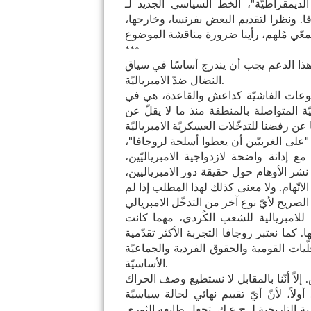
لديمقراطيّة"، الخطّ السياسي الجديد لـ
فا. ونظرا لتقديم البعض بفرنسا، وخارجها،
***
ذا الدعم يجب أن يندرج أساسًا في سياق
النضال ضدّ الامبرياليّة.
موعات الفاشيّة كداعش والقاعدة، هي في
يّة المتواصلة بالمنطقة منذ ما لا يقلّ عن
 "على الغربيّين أن يعطوا أسلحة لروجافا"،
 مع إدانة واضحة لازدواجية الامبرياليّين،
شر الأوهام حول حقيقة دور الامبرياليين،
ّهام. ولا معنى كذلك لهذا المطلب إذا لم
للامبريالية للشعب الكُردي، مهما كانت
 كما نعتبر روجافا التجربة الأكثر تقدّمية
يات القومية والحقوق الفردية والجماعيّة
الأساسيّة.
لاّ أنّنا بالمقابل لا نستطيع وصف الحراك
أولاً، لأنّ أيّ تقييم نهائي لحالة سياسيّة
ربة التاريخية لـ ح.ع.ك. تجعل طابعه الثوري