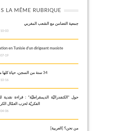
S LA MÊME RUBRIQUE
جمعية التضامن مع الشعب المغربي
-10-03
tion en Tunisie d’un dirigeant maoïste
-07-19
34 سنة من السجن، حياة كلها مقاومة !
-10-16
حول "الكنفدراليّة الديمقراطيّة" : قراءة نقدية لل
الفكريّة لحزب العمّال الك
-04-06
[من نحن؟ [العربية