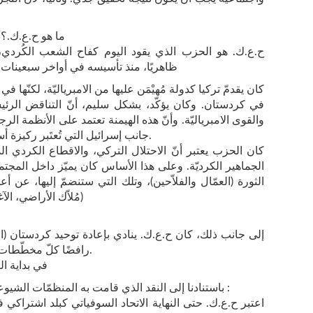
ما هو ح.ع.ك.؟ و
ح.ع.ك. هو الحزب الذي يقود اليوم كفاح الشعب الكُردي، ع
ظاهريًا، منذ تأسيسه في أواخر سبعينات ا
في كردستان. وكان يؤكّد، بشكل سليم، أنّ التناقض الر
والقوى الامبرياليّة. وأنّ هذه الهيمنة تعتمد على الأنظمة الرج
جانب إسرائيل التي تُعتَبر ركيزة أساسيّة في الهيمنة الامبرياليّة على المنطقة.
كان الحزب يعتبر أنّ الاحتلال التركي، والاقطاع الكردي الذي
الجماهير الكرديّة. وعلى هذا الأساس كان يميّز داخل المجت
الثورة (العمّال والفلاّحين)، وتلك التي ستنضمّ إليها، عن أع
(مُلاّك الأراضي، الآ
إلى جانب ذلك، كان ح.ع.ك. ينادي بإعادة توحيد كردستان (المُ
رافضًا كلّ مخطّطات حلّ المسألة الكرديّة ضمن الحدود الحاليّة.
في بداية ال
باستنادنا إلى النقد الذي قامت به المنظمّات الشيوعية التركيّة، أكّدنا على جملة من النقاط :
اعتبر ح.ع.ك. حتى النهاية الاتحاد السوفياتي كبلد اشتراكي 