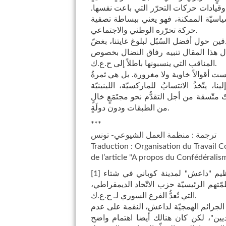
 وقيادات حركات التحرّر التي باعت نفسها.
سياسيّة الممكنة، فهو يعني ببساطة تصفية
حركة تحرّره الوطني والاجتماعي.
دقين حول أفضل السُبُل لبلوغ غايتنا، بغضّ
لال هذا المقال تنبيه رفاق النضال بخصوص
المناقب التي ينسبونها باطلاً إلى ح.ع.ك.
ست أقوالاً خاوية ولا مغرورة. بل هي ثمرةُ
نا، يتّخذُ الانتسابُ للماركسيّة، اللينينيّة
اتٌ متّسقة من أجل التقدُّم نحو مجتَمَعٍ خالٍ
من الطبقات ودون دولَةٍ.
***
ترجمة : منظمة العمل الشيوعي- تونس
Traduction : Organisation du Travail 
de l’article "A propos du Confédérali
نظيم "داعش" لمدينة كوباني في شتاء
]
1
[
نظمّتهم الرئيسيّة حزب الاتّحاد الديمقراطي،
التي تُعدُّ الفرع السوري لـ ح.ع.ك.
لجرائم الهمجيّة لداعش، النقمة على عدم
اديين"، لكن كان هنالك أيضا اهتمام واضح