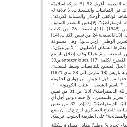
[
5
]
حركة اسلاميّة
. في الثمانينات والتسعينات. لا علاقة له
اهد الوثائقي "أوجلان والمسألة الكرديّة"،
[
9
]
نفس المصدر السابق،
18).
[
11
]
بالصفحة 26 من كتاب
[
13
]
بالصفحة 24 من نفس الكتاب.
[
14
]
ي للتحرير الوطني" (ج.ز.ت.و.)، وهي مجموعة
عمّرها السكّان الأصليون، "الأميرنديوّن"،
لمنطقة وتمّ عمليًا وقف إطلاق نار مع
كلمة antagoniques.
]
17
[
ص33
"الحلّ الصحيح للتناقضات وسط الشعب"،
حسب كارل ماركس، تمثّل كمونة باريس (18 مارس الى 28 ماي 1871)
ّ سحقها من قبل الجيش البرجوازي لحكومة
" باسم الشعب، أُعلنَت الكومونة ! "،
[
23
]
ص 31 من نفس
" تحرير فلسطين : أيُّ حلفاء ومن أجل أيٍ
[
27
]
ص 32 من نفس
ببساطة للجناح العسكري لـ ح.ع.ك. أن يضع
 والمصالحة" على الطريقة الجنوب افريقيّة.
كفاحٍ تحريريٍّ وطنيٍّ مقابل مساواةٍ شكليّةٍ