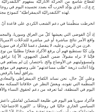
لقطاع شاسع من الحركة الأناركيّة بمفهوم "الكنفدراليّة ا
ح.ع.ك.، الذي يؤكّد الحزب أنّه بصدد تجسيده اليوم في روجا
لهذه "الكنفدراليّة الديمقراطيّة" كنموذج مجتمعّي مُلهم، رأينا ضرورة مناقشة الموضوع.
انخرطت منظّمتنا في دعم الشعب الكردي على قاعدة أنّ ه
إذ أنّ الفوضى التي يعيشها كلّ من العراق وسوريا، والمج
واقع الأمر نتائج مباشرة أو غير مباشرة للتدخّلات الامبريال
قرن من الزمن. وعليه، لا ينفصل دعمنا للأكراد في سوريا عن رفضنا للتدخّلات العسكريّة الامبرياليّة.
وإن كنّا نستطيع فهم أن يرفع الأكراد شعارًا مطلبيًا من نوع
فإنّنا لا نراه مقبولاً، ضمن العمل الجبهوي، الاّ إذا ترافق
ولمسؤوليتهم عن الأوضاع والخ. باختصار، إن لم يساهم في ن
وإذا أعانَت ذريعة "طلب مساعدتهم" على وضعهم في موقع الات
يترافق أيضا بالرفض الصريح لأيّ نوع آخر من التدخّل الامبريالي.
وعلى كلّ حال، نحن نساند الكفاح الديمقراطي والمعادي 
المنظّمة التي تقوده، وبغضّ النظر عن خلافاتنا الممكنة معها.
اليوم في المنطقة، لما تعرفه من دعم لحقوق النساء والأقلّ
فأكراد سوريا هم اليوم في طليعة المتصدّين لفاشيّي داعش. إ
السياسي الجاري حاليًا في روجافًا بـ "الثورة الاجتماعيّة". 
واجتماعيّة يجب أن يكون نتيجة تحقيق جدّي. وثانيًا، لأنّ التج