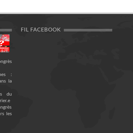
FIL FACEBOOK
ongrès
nes :
ans la
es du
ier.e
ongrès
rs les