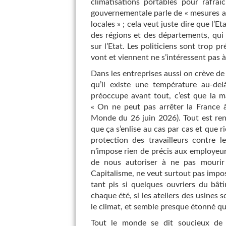
climatisations portables pour rafra
gouvernementale parle de « mesures au c
locales » ; cela veut juste dire que l’Et
des régions et des départements, qui 
sur l’Etat. Les politiciens sont trop p
vont et viennent ne s’intéressent pas à
Dans les entreprises aussi on crève de 
qu’il existe une température au-del
préoccupe avant tout, c’est que la ma
« On ne peut pas arrêter la France à 
Monde du 26 juin 2026). Tout est renv
que ça s’enlise au cas par cas et que r
protection des travailleurs contre le
n’impose rien de précis aux employeurs,
de nous autoriser à ne pas mourir 
Capitalisme, ne veut surtout pas impo
tant pis si quelques ouvriers du bâ
chaque été, si les ateliers des usines 
le climat, et semble presque étonné qu’
Tout le monde se dit soucieux de p