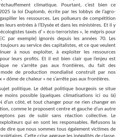
échauffement climatique. Pourtant, c’est bien ce
025 la loi Duplomb, écrite par les lobbys de l’agro-
gaspiller les ressources. Les pollueurs de compétition
leurs entrées à l’Elysée et dans les ministères. Et il y
 écologistes taxés d’ « éco-terroristes », le mépris pour
IEC par exemple) ignorés depuis les années 70. Les
oujours au service des capitalistes, et ce que veulent
inuer à nous exploiter, à exploiter les ressources
pour leurs profits. Et il est bien clair que l’enjeu est
que ne s’arrête pas aux frontières, du fait des
de de production mondialisé construit par nos
ux « dôme de chaleur » ne s’arrête pas aux frontières.
sujet politique. Le débat politique bourgeois se situe
le moins possible (quelques climatisations ici ou là)
N d’un côté, et tout changer pour ne rien changer en
ction, comme le proposent centre et gauche d’un autre
eptons pas de subir sans réaction collective. Le
xploiteurs qui en sont les responsables. Refusons la
aux de dire que nous sommes tous également victimes de
olétaires. Cette crise aggrave les inégalités de classe,