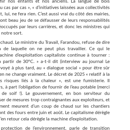
îchir nos enfants et nos anciens. La langue de bois
as par cas », « d’initiatives laissées aux collectivités
at, lui, ne fera rien. C’est aussi vrai du côté des mairies,
ont beau jeu de se défausser de leurs responsabilités
réoccupés par leurs carrières, et donc les ministres qui
 notre sort.
chaud. Le ministre du Travail, Farandou, refuse de dire
à de laquelle on ne peut plus travailler. Ce qui le
chine d’exploitation capitaliste continue à tourner :
partir de 30°C. » a-t-il dit (interview au journal Le
oyé à plus tard, au « dialogue social » pour être sûr
ien ne change vraiment. Le décret de 2025 « relatif à la
s risques liés à la chaleur », est une fumisterie. Il
 à part l’obligation de fournir de l’eau potable (merci
de soif !). Le gouvernement, en bon serviteur du
ser de mesures trop contraignantes aux exploiteurs, et
timent meurent d’un coup de chaud sur les chantiers
sont des fours entre juin et août. Le capitalisme dérègle
en retour cela dérègle la machine d’exploitation.
rotection de l’environnement, parle de transition