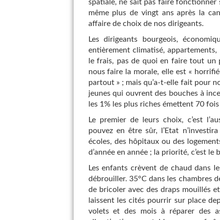
spatiale, ne sait pas faire fonctionner
même plus de vingt ans après la can
affaire de choix de nos dirigeants.
Les dirigeants bourgeois, économiq
entièrement climatisé, appartements, 
le frais, pas de quoi en faire tout un
nous faire la morale, elle est « horri
partout » ; mais qu’a-t-elle fait pour
jeunes qui ouvrent des bouches à incend
les 1% les plus riches émettent 70 fois
Le premier de leurs choix, c’est l’a
pouvez en être sûr, l’Etat n’investi
écoles, des hôpitaux ou des logement
d’année en année ; la priorité, c’est le 
Les enfants crèvent de chaud dans les
débrouiller. 35°C dans les chambres d
de bricoler avec des draps mouillés et
laissent les cités pourrir sur place d
volets et des mois à réparer des as