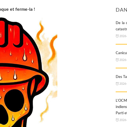
foque et ferme-la !
DAN
De la 
catast
2026
Canicul
2026
Des Ta
2026
L’OCML
indien
Parti e
2026