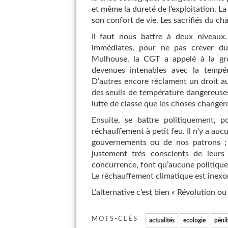
et même la dureté de l’exploitation. La
son confort de vie. Les sacrifiés du ch
Il faut nous battre à deux niveaux
immédiates, pour ne pas crever du 
Mulhouse, la CGT a appelé à la grè
devenues intenables avec la tempé
D’autres encore réclament un droit au
des seuils de température dangereuses 
lutte de classe que les choses changer
Ensuite, se battre politiquement, 
réchauffement à petit feu. Il n’y a auc
gouvernements ou de nos patrons ; i
justement très conscients de leurs 
concurrence, font qu’aucune politique s
Le réchauffement climatique est inexora
L’alternative c’est bien « Révolution o
MOTS-CLÉS
actualités
ecologie
pénib