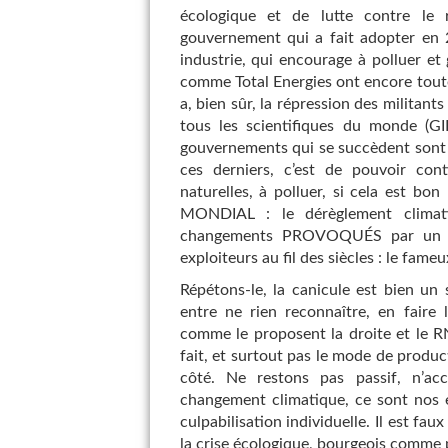
écologique et de lutte contre le r
gouvernement qui a fait adopter en 2
industrie, qui encourage à polluer et 
comme Total Energies ont encore toutes 
a, bien sûr, la répression des militants
tous les scientifiques du monde (G
gouvernements qui se succèdent sont t
ces derniers, c’est de pouvoir cont
naturelles, à polluer, si cela est bon 
MONDIAL : le dérèglement climati
changements PROVOQUÉS par un mo
exploiteurs au fil des siècles : le fame
Répétons-le, la canicule est bien un 
entre ne rien reconnaître, en faire 
comme le proposent la droite et le R
fait, et surtout pas le mode de produ
côté. Ne restons pas passif, n’acc
changement climatique, ce sont nos e
culpabilisation individuelle. Il est f
la crise écologique, bourgeois comme pr