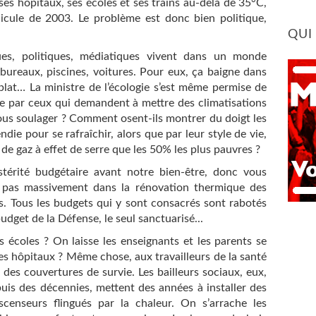
 ses hôpitaux, ses écoles et ses trains au-delà de 35°C,
icule de 2003. Le problème est donc bien politique,
QUI
ues, politiques, médiatiques vivent dans un monde
bureaux, piscines, voitures. Pour eux, ça baigne dans
 plat… La ministre de l’écologie s’est même permise de
fiée par ceux qui demandent à mettre des climatisations
 nous soulager ? Comment osent-ils montrer du doigt les
ie pour se rafraîchir, alors que par leur style de vie,
 de gaz à effet de serre que les 50% les plus pauvres ?
ustérité budgétaire avant notre bien-être, donc vous
ra pas massivement dans la rénovation thermique des
s. Tous les budgets qui y sont consacrés sont rabotés
budget de la Défense, le seul sanctuarisé...
 écoles ? On laisse les enseignants et les parents se
es hôpitaux ? Même chose, aux travailleurs de la santé
 des couvertures de survie. Les bailleurs sociaux, eux,
epuis des décennies, mettent des années à installer des
censeurs flingués par la chaleur. On s’arrache les