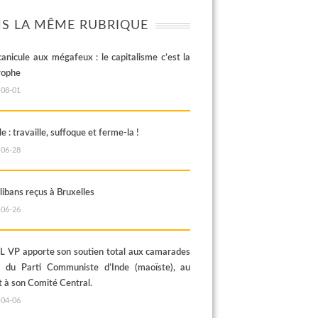
S LA MÊME RUBRIQUE
canicule aux mégafeux : le capitalisme c’est la
rophe
-08-01
e : travaille, suffoque et ferme-la !
-06-28
libans reçus à Bruxelles
-06-26
 VP apporte son soutien total aux camarades
s du Parti Communiste d’Inde (maoïste), au
t à son Comité Central.
-04-06