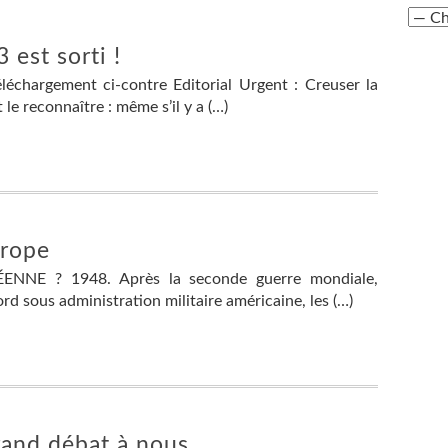
est sorti !
échargement ci-contre Editorial Urgent : Creuser la
t le reconnaître : même s’il y a (…)
urope
NNE ? 1948. Après la seconde guerre mondiale,
ord sous administration militaire américaine, les (…)
grand débat à nous