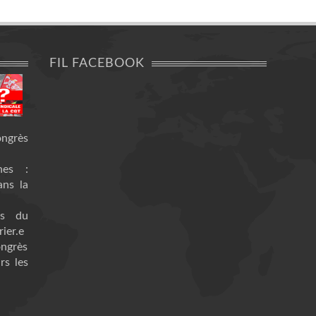
FIL FACEBOOK
ongrès
nes :
ans la
es du
ier.e
ongrès
rs les