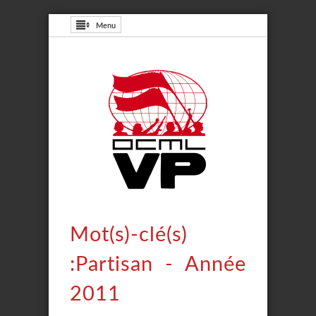
Menu
Mot(s)-clé(s)
:Partisan - Année
2011