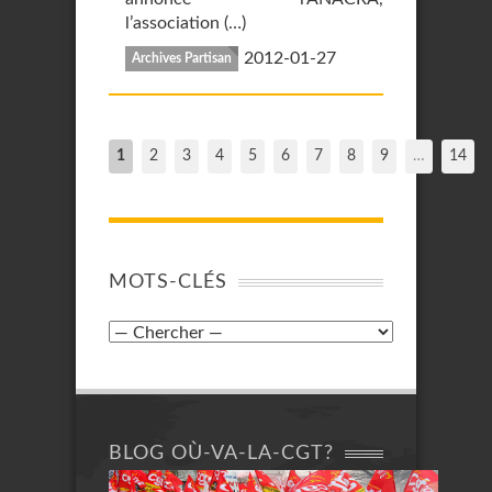
l’association (…)
2012-01-27
Archives Partisan
1
2
3
4
5
6
7
8
9
…
14
MOTS-CLÉS
BLOG OÙ-VA-LA-CGT?