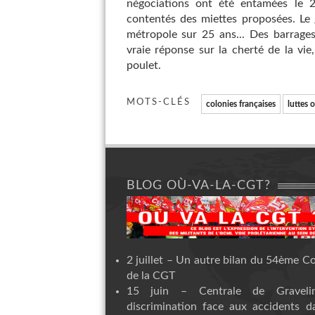
négociations ont été entamées le 2
contentés des miettes proposées. Le 
métropole sur 25 ans... Des barrages
vraie réponse sur la cherté de la vie,
poulet.
MOTS-CLÉS
colonies françaises
luttes 
BLOG OÙ-VA-LA-CGT?
2 juillet – Un autre bilan du 54ème C
de la CGT
15 juin – Centrale de Graveli
discrimination face aux accidents d