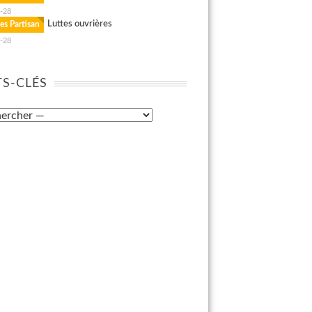
-28
Luttes ouvrières
es Partisan
-28
S-CLÉS