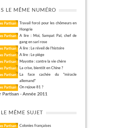
S LE MÊME NUMÉRO
Travail forcé pour les chômeurs en
es Partisan
Hongrie
A lire : Moi, Sampat Pal, chef de
es Partisan
gang en sari rose
A lire : Le réveil de l’histoire
es Partisan
A lire : Le piège
es Partisan
Mayotte : contre la vie chère
es Partisan
La crise, bientôt en Chine ?
es Partisan
La face cachée du "miracle
es Partisan
allemand"
On rejoue 81 ?
es Partisan
r Partisan - Année 2011
 LE MÊME SUJET
Colonies françaises
es Partisan