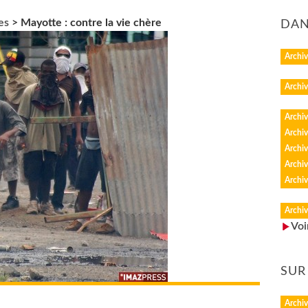
es
>
Mayotte : contre la vie chère
DAN
Archiv
Archiv
Archiv
Archiv
Archiv
Archiv
Archiv
Archiv
Voi
SUR
Archiv