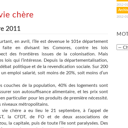
2012-01
Archiv
vie chère
2012-01
re 2011
MOT
rtant, en avril, l’île est devenue le 101e département
t faite en divisant les Comores, contre les lois
pect des frontières issues de la colonisation. Mais
s lois qui l’intéresse. Depuis la départementalisation,
 débat politique et de la revendication sociale. Sur 200
un emploi salarié, soit moins de 20%, soit moins d’un
les couches de la population, 40% des logements sont
ssurer son autosuffisance alimentaire, et les prix sont
en particulier pour les produits de première nécessité.
 niveaux métropolitains.
 vie chère a eu lieu le 21 septembre, à l’appel de
CGT, la CFDT, de FO et de deux associations de
 la capitale, puis de toute l’île sont paralysées. Des