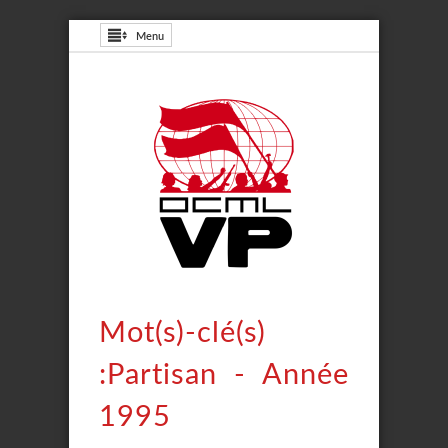
Menu
Mot(s)-clé(s)
:Partisan - Année
1995