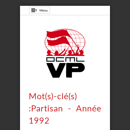
Menu
Mot(s)-clé(s)
:Partisan - Année
1992