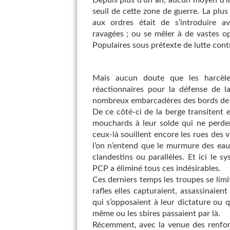
Depuis plus d’un an, aucun moyen d’in
seuil de cette zone de guerre. La plu
aux ordres était de s’introduire a
ravagées ; ou se mêler à de vastes op
Populaires sous prétexte de lutte contr
Mais aucun doute que les harcèlem
réactionnaires pour la défense de la 
nombreux embarcadères des bords de la
De ce côté-ci de la berge transitent 
mouchards à leur solde qui ne perde
ceux-là souillent encore les rues des v
l’on n’entend que le murmure des eaux
clandestins ou parallèles. Et ici le
PCP a éliminé tous ces indésirables.
Ces derniers temps les troupes se limit
rafles elles capturaient, assassinaient
qui s’opposaient à leur dictature ou
même ou les sbires passaient par là.
Récemment, avec la venue des renfort