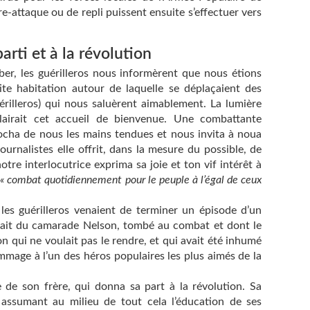
tre-attaque ou de repli puissent ensuite s’effectuer vers
rti et à la révolution
er, les guérilleros nous informèrent que nous étions
ite habitation autour de laquelle se déplaçaient des
érilleros) qui nous saluèrent aimablement. La lumière
clairait cet accueil de bienvenue. Une combattante
ocha de nous les mains tendues et nous invita à noua
ournalistes elle offrit, dans la mesure du possible, de
notre interlocutrice exprima sa joie et ton vif intérêt à
,
« combat quotidiennement pour le peuple à l’égal de ceux
es guérilleros venaient de terminer un épisode d’un
nait du camarade Nelson, tombé au combat et dont le
on qui ne voulait pas le rendre, et qui avait été inhumé
mmage à l’un des héros populaires les plus aimés de la
e de son frère, qui donna sa part à la révolution. Sa
n assumant au milieu de tout cela l’éducation de ses