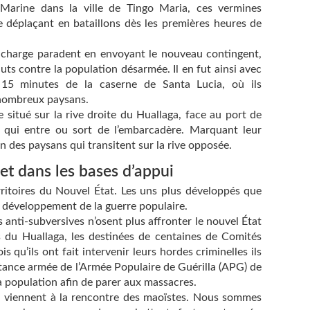
 Marine dans la ville de Tingo Maria, ces vermines
se déplaçant en bataillons dès les premières heures de
ur charge paradent en envoyant le nouveau contingent,
uts contre la population désarmée. Il en fut ainsi avec
15 minutes de la caserne de Santa Lucia, où ils
e nombreux paysans.
e situé sur la rive droite du Huallaga, face au port de
ce qui entre ou sort de l’embarcadère. Marquant leur
tion des paysans qui transitent sur la rive opposée.
 et dans les bases d’appui
erritoires du Nouvel État. Les uns plus développés que
au développement de la guerre populaire.
 anti-subversives n’osent plus affronter le nouvel État
es du Huallaga, les destinées de centaines de Comités
s qu’ils ont fait intervenir leurs hordes criminelles ils
stance armée de l’Armée Populaire de Guérilla (APG) de
 la population afin de parer aux massacres.
o" viennent à la rencontre des maoïstes. Nous sommes