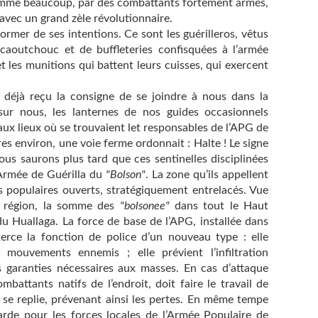
comme beaucoup, par des combattants fortement armés,
avec un grand zèle révolutionnaire.
former de ses intentions. Ce sont les guérilleros, vêtus
caoutchouc et de buffleteries confisquées à l’armée
 les munitions qui battent leurs cuisses, qui exercent
ait déjà reçu la consigne de se joindre à nous dans la
r nous, les lanternes de nos guides occasionnels
ux lieux où se trouvaient let responsables de l’APG de
tres environ, une voie ferme ordonnait : Halte ! Le signe
ous saurons plus tard que ces sentinelles disciplinées
’Armée de Guérilla du
"Bolson"
. La zone qu’ils appellent
 populaires ouverts, stratégiquement entrelacés. Vue
la région, la somme des
"bolsonee"
dans tout le Haut
du Huallaga. La force de base de l’APG, installée dans
rce la fonction de police d’un nouveau type : elle
s mouvements ennemis ; elle prévient l’infiltration
es garanties nécessaires aux masses. En cas d’attaque
attants natifs de l’endroit, doit faire le travail de
se replie, prévenant ainsi les pertes. En même tempe
garde pour les forces locales de l’Armée Populaire de