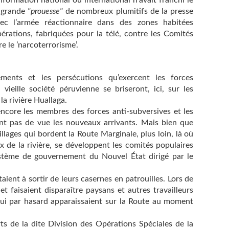
formation national ou international n’avait franchi le
s grande
"prouesse"
de nombreux plumitifs de la presse
vec l’armée réactionnaire dans des zones habitées
érations, fabriquées pour la télé, contre les Comités
e le ’narcoterrorisme’.
ents et les persécutions qu’exercent les forces
vieille société péruvienne se briseront, ici, sur les
 rivière Huallaga.
encore les membres des forces anti-subversives et les
nt pas de vue les nouveaux arrivants. Mais bien que
illages qui bordent la Route Marginale, plus loin, là où
 de la rivière, se développent les comités populaires
 système de gouvernement du Nouvel État dirigé par le
aient à sortir de leurs casernes en patrouilles. Lors de
 et faisaient disparaître paysans et autres travailleurs
 qui par hasard apparaissaient sur la Route au moment
s de la dite Division des Opérations Spéciales de la