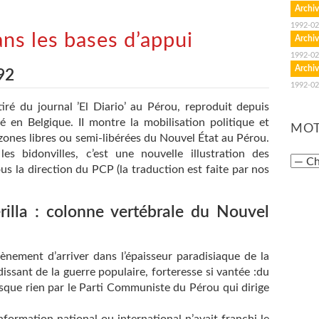
Archiv
1992-02
ans les bases d’appui
Archiv
1992-02
Archiv
92
1992-02
iré du journal ’El Diario’ au Pérou, reproduit depuis
é en Belgique. II montre la mobilisation politique et
MOT
 zones libres ou semi-libérées du Nouvel État au Pérou.
les bidonvilles, c’est une nouvelle illustration des
s la direction du PCP (la traduction est faite par nos
rilla : colonne vertébrale du Nouvel
ènement d’arriver dans l’épaisseur paradisiaque de la
issant de la guerre populaire, forteresse si vantée :du
esque rien par le Parti Communiste du Pérou qui dirige