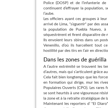
Police (DOSP) et de l’infanterie de
continuent d’effrayer la population, 
l’aube.
Les officiers ayant ces groupes à le
arrivé de Lima,
"s’aguerrir"
par des assa
la population de Puebla Nuevo, à 
séquestrèrent et firent disparaître d
Ils envoient leurs sbires dans un post
Venenillo, d’où ils harcellent tout 
hostilité par des tirs en l’air en direc
Dans les zones de guérilla
A l’autre extrémité se trouvent les t
d’autres, mais qui s’articulent grâce 
Cela fait bien longtemps que les forces
en formation qui dirige, mur les riv
Populaires Ouverts (CPO). Les rares foi
se sont heurtés à une vigoureuse rési
la zone et à la retraite stratégique de
Maintenant les reporters d’ "El Diar