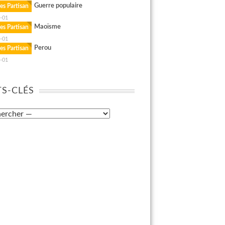
Guerre populaire
es Partisan
-01
Maoïsme
es Partisan
-01
Perou
es Partisan
-01
S-CLÉS