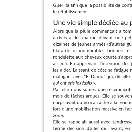
Guérilla afin que la possibilité de con
le rétablissement.
Une vie simple dédiée au pa
Alors que la pluie commençait à tomb
arrivés à destination devant une pet
dizaines de jeunes armés (d’autres gu
blafarde d’innombrables briquets é
rondelette aux cheveux courte s’appr
asseoir. En apprenant l’intention des j
les aider, Laissant de côté sa fatigue 
dialoguer avec "El Diario" qui, dit-elle
qui ont pris les fusils »
.
Par elle nous sûmes que récemment l
mois de tâches ardues. Elle se souve
corps avait du être arraché à la réacti
lors d’une mobilisation massive en ho
zone.
Elle se rappelait aussi avec tendress
ferme décision d’aller de l’avant, e