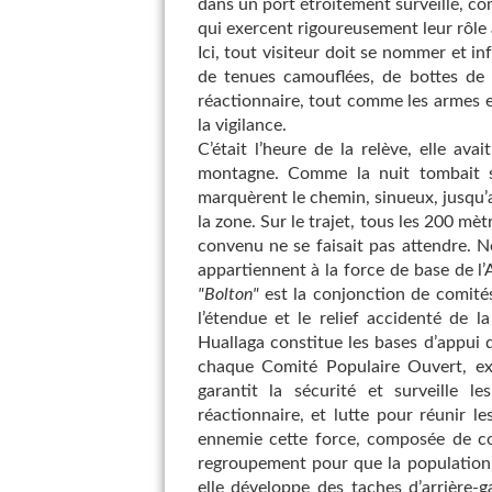
dans un port étroitement surveillé, 
qui exercent rigoureusement leur rôle 
Ici, tout visiteur doit se nommer et in
de tenues camouflées, de bottes de 
réactionnaire, tout comme les armes et
la vigilance.
C’était l’heure de la relève, elle av
montagne. Comme la nuit tombait su
marquèrent le chemin, sinueux, jusqu’a
la zone. Sur le trajet, tous les 200 mè
convenu ne se faisait pas attendre. N
appartiennent à la force de base de l
"Bolton"
est la conjonction de comités
l’étendue et le relief accidenté de 
Huallaga constitue les bases d’appui 
chaque Comité Populaire Ouvert, exe
garantit la sécurité et surveille le
réactionnaire, et lutte pour réunir l
ennemie cette force, composée de comb
regroupement pour que la population 
elle développe des taches d’arrière-