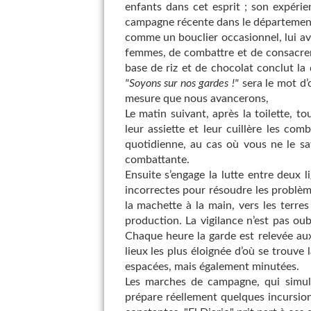
enfants dans cet esprit ; son expéri
campagne récente dans le département 
comme un bouclier occasionnel, lui avai
femmes, de combattre et de consacrer l
base de riz et de chocolat conclut la 
"Soyons sur nos gardes !"
sera le mot d’
mesure que nous avancerons,
Le matin suivant, après la toilette, t
leur assiette et leur cuillère les com
quotidienne, au cas où vous ne le sa
combattante.
Ensuite s’engage la lutte entre deux 
incorrectes pour résoudre les problèmes
la machette à la main, vers les terr
production. La vigilance n’est pas ou
Chaque heure la garde est relevée aux
lieux les plus éloignée d’où se trouve 
espacées, mais également minutées.
Les marches de campagne, qui simule
prépare réellement quelques incursio