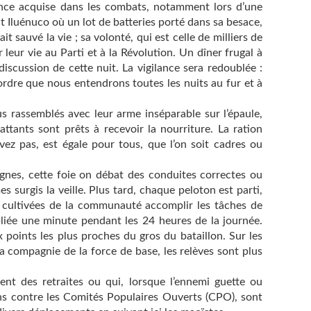
ence acquise dans les combats, notamment lors d’une
Iluénuco où un lot de batteries porté dans sa besace,
t sauvé la vie ; sa volonté, qui est celle de milliers de
eur vie au Parti et à la Révolution. Un dîner frugal à
discussion de cette nuit. La vigilance sera redoublée :
ordre que nous entendrons toutes les nuits au fur et à
ous rassemblés avec leur arme inséparable sur l’épaule,
battants sont prêts à recevoir la nourriture. La ration
vez pas, est égale pour tous, que l’on soit cadres ou
lignes, cette foie on débat des conduites correctes ou
 surgis la veille. Plus tard, chaque peloton est parti,
es cultivées de la communauté accomplir les tâches de
bliée une minute pendant les 24 heures de la journée.
 points les plus proches du gros du bataillon. Sur les
la compagnie de la force de base, les relèves sont plus
nt des retraites ou qui, lorsque l’ennemi guette ou
ns contre les Comités Populaires Ouverts (CPO), sont