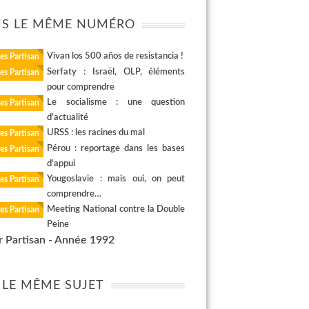
S LE MÊME NUMÉRO
Vivan los 500 años de resistancia !
es Partisan
Serfaty : Israël, OLP, éléments
es Partisan
pour comprendre
Le socialisme : une question
es Partisan
d’actualité
URSS : les racines du mal
es Partisan
Pérou : reportage dans les bases
es Partisan
d’appui
Yougoslavie : mais oui, on peut
es Partisan
comprendre…
Meeting National contre la Double
es Partisan
Peine
r Partisan - Année 1992
 LE MÊME SUJET