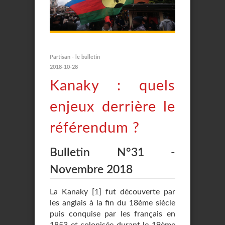
Partisan - le bulletin
2018-10-28
Kanaky : quels
enjeux derrière le
référendum ?
Bulletin N°31 -
Novembre 2018
La Kanaky
[
1
]
fut découverte par
les anglais à la fin du 18ème siècle
puis conquise par les français en