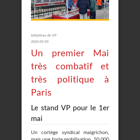
Initiatives de VP
2024-05-03
Un premier Mai
très combatif et
très politique à
Paris
Le stand VP pour le 1er
mai
Un cortège syndical maigrichon,
mais une forte mobilisation, 50 000