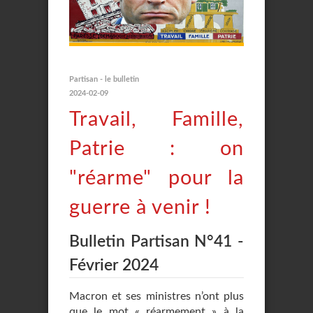
Partisan - le bulletin
2024-02-09
Travail, Famille,
Patrie : on
"réarme" pour la
guerre à venir !
Bulletin Partisan N°41 -
Février 2024
Macron et ses ministres n’ont plus
que le mot « réarmement » à la