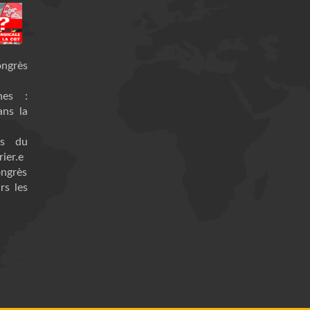
ongrès
nes :
ans la
es du
ier.e
ongrès
rs les