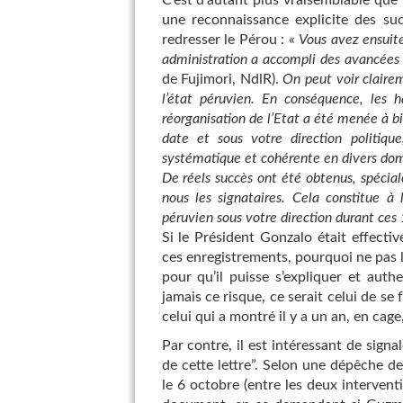
C’est d’autant plus vraisemblable que 
une reconnaissance explicite des su
redresser le Pérou : «
Vous avez ensuite
administration a accompli des avancées o
de Fujimori, NdlR).
On peut voir claire
l’état péruvien. En conséquence, les 
réorganisation de l’Etat a été menée à bi
date et sous votre direction politiq
systématique et cohérente en divers do
De réels succès ont été obtenus, spécia
nous les signataires. Cela constitue à 
péruvien sous votre direction durant ces
Si le Président Gonzalo était effecti
ces enregistrements, pourquoi ne pas l
pour qu’il puisse s’expliquer et auth
jamais ce risque, ce serait celui de se
celui qui a montré il y a un an, en cage
Par contre, il est intéressant de signa
de cette lettre”. Selon une dépêche d
le 6 octobre (entre les deux interventi