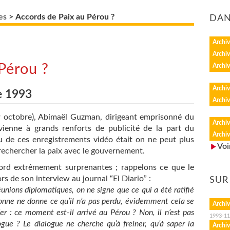
es
>
Accords de Paix au Pérou ?
DAN
Archiv
Archiv
Pérou ?
Archiv
Archiv
e 1993
Archiv
9 octobre), Abimaël Guzman, dirigeant emprisonné du
Archiv
vienne à grands renforts de publicité de la part du
Archiv
 de ces enregistrements vidéo était on ne peut plus
Voi
 rechercher la paix avec le gouvernement.
bord extrêmement surprenantes ; rappelons ce que le
s de son interview au journal “El Diario” :
SUR
réunions diplomatiques, on ne signe que ce qui a été ratifié
sonne ne donne ce qu’il n’a pas perdu, évidemment cela se
Archiv
r : ce moment est-il arrivé au Pérou ? Non, il n’est pas
1993-11
ogue ? Le dialogue ne cherche qu’à freiner, qu’à saper la
Archiv