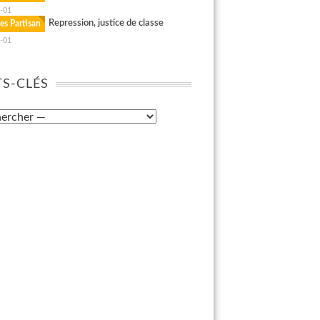
-01
Repression, justice de classe
es Partisan
-01
S-CLÉS