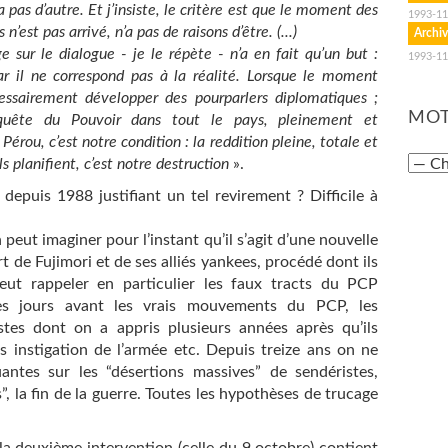
 a pas d’autre. Et j’insiste, le critère est que le moment des
1993-11
’est pas arrivé, n’a pas de raisons d’être. (...)
Archiv
e sur le dialogue - je le répète - n’a en fait qu’un but :
1993-11
ar il ne correspond pas à la réalité. Lorsque le moment
cessairement développer des pourparlers diplomatiques ;
MOT
nquête du Pouvoir dans tout le pays, pleinement et
érou, c’est notre condition : la reddition pleine, totale et
ls planifient, c’est notre destruction
».
 depuis 1988 justifiant un tel revirement ? Difficile à
 peut imaginer pour l’instant qu’il s’agit d’une nouvelle
t de Fujimori et de ses alliés yankees, procédé dont ils
eut rappeler en particulier les faux tracts du PCP
es jours avant les vrais mouvements du PCP, les
stes dont on a appris plusieurs années après qu’ils
s instigation de l’armée etc. Depuis treize ans on ne
antes sur les “désertions massives” de sendéristes,
s”, la fin de la guerre. Toutes les hypothèses de trucage