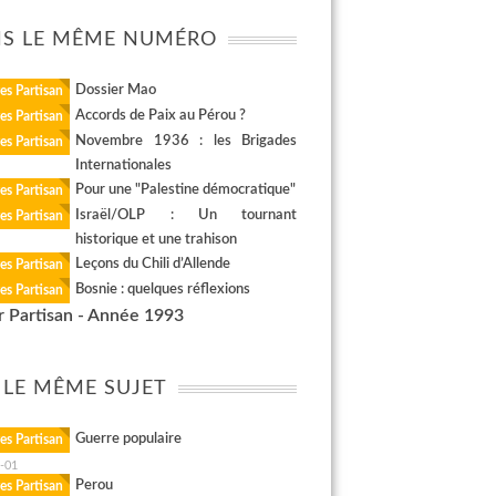
S LE MÊME NUMÉRO
Dossier Mao
es Partisan
Accords de Paix au Pérou ?
es Partisan
Novembre 1936 : les Brigades
es Partisan
Internationales
Pour une "Palestine démocratique"
es Partisan
Israël/OLP : Un tournant
es Partisan
historique et une trahison
Leçons du Chili d’Allende
es Partisan
Bosnie : quelques réflexions
es Partisan
r Partisan - Année 1993
 LE MÊME SUJET
Guerre populaire
es Partisan
-01
Perou
es Partisan