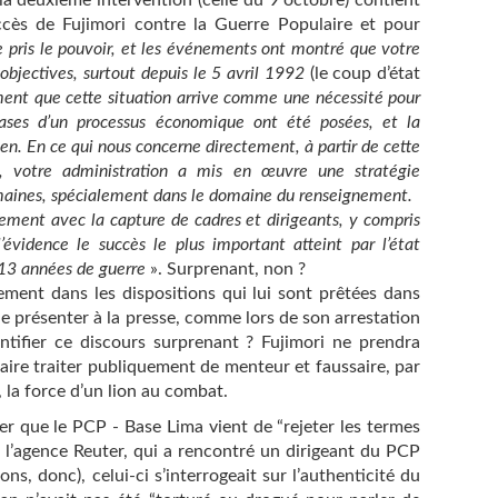
la deuxième intervention (celle du 9 octobre) contient
ccès de Fujimori contre la Guerre Populaire et pour
 pris le pouvoir, et les événements ont montré que votre
bjectives, surtout depuis le 5 avril 1992
(le coup d’état
ment que cette situation arrive comme une nécessité pour
hases d’un processus économique ont été posées, et la
en. En ce qui nous concerne directement, à partir de cette
ue, votre administration a mis en œuvre une stratégie
maines, spécialement dans le domaine du renseignement.
lement avec la capture de cadres et dirigeants, y compris
l’évidence le succès le plus important atteint par l’état
 13 années de guerre
». Surprenant, non ?
vement dans les dispositions qui lui sont prêtées dans
e présenter à la presse, comme lors de son arrestation
entifier ce discours surprenant ? Fujimori ne prendra
 faire traiter publiquement de menteur et faussaire, par
, la force d’un lion au combat.
ler que le PCP - Base Lima vient de “rejeter les termes
e l’agence Reuter, qui a rencontré un dirigeant du PCP
ons, donc), celui-ci s’interrogeait sur l’authenticité du