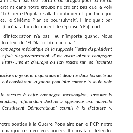
 n’avait pas été “torturé ou drogué pour parler de
certains dans notre groupe ne croient pas que la voix
e “la Guerre Populaire allait continuer et que bien que
es, le Sixième Plan se poursuivrait”. Il indiquait par
Parti préparait un document de réponse à Fujimori.
 d’intoxication n’a pas lieu n’importe quand. Nous
directeur de “El Diario Internacional” :
la campagne médiatique de la supposée “lettre du président
ux frais du gouvernement, d’une autre intense campagne
États-Unis et d’Europe où l’on insiste sur les “facilités
estinée à générer inquiétude et désarroi dans les secteurs
, qui considèrent la guerre populaire comme la seule voie
 le recours à cette campagne mensongère, s’assurer la
prochain, référendum destiné à approuver une nouvelle
 Constituant Démocratique” soumis à la dictature
».
 notre soutien à la Guerre Populaire par le PCP, notre
i a marqué ces dernières années. Il nous faut défendre