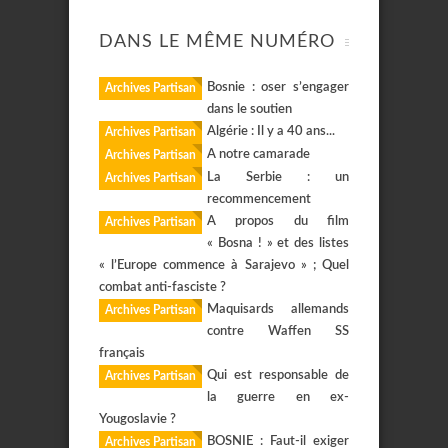
DANS LE MÊME NUMÉRO
Bosnie : oser s’engager
Archives Partisan
dans le soutien
Algérie : Il y a 40 ans...
Archives Partisan
A notre camarade
Archives Partisan
La Serbie : un
Archives Partisan
recommencement
A propos du film
Archives Partisan
« Bosna ! » et des listes
« l’Europe commence à Sarajevo » ; Quel
combat anti-fasciste ?
Maquisards allemands
Archives Partisan
contre Waffen SS
français
Qui est responsable de
Archives Partisan
la guerre en ex-
Yougoslavie ?
BOSNIE : Faut-il exiger
Archives Partisan