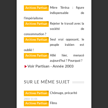
Mère Térésa : figure
Archives Partisan
indispensable de
l’impérialisme
Rejeter le travail avec la
Archives Partisan
société de
consommation ?
Seul vrai opposant, le
Archives Partisan
peuple irakien est
oublié !
Allié hier, menacé
Archives Partisan
aujourd’hui ? Pourquoi ?
Voir Partisan - Année 2003
SUR LE MÊME SUJET
Chômage, précarité
Archives Partisan
2003-11-01
Films
Archives Partisan