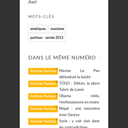
Axel
MOTS-CLÉS
amériques
maoïsme
partisan - année 2012
DANS LE MÊME NUMÉRO
Marine Le Pen
Archives Partisan
défendrait la laïcité
TOGO : Dékon, la place
Archives Partisan
Tahrir de Lomé
Obama réélu,
Archives Partisan
l’enthousiasme en moins
Népal : une rencontre
Archives Partisan
avec Gaurav
Syrie : y voir clair dans
Archives Partisan
les contradictions