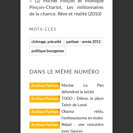
–
(2) Michel Pinçon et Monique
Pinçon-Charlot, Les millionnaires
de la chance. Rêve et réalité (2010)
MOTS-CLÉS
chômage, précarité
partisan - année 2012
politique bourgeoise
DANS LE MÊME NUMÉRO
Marine Le Pen
Archives Partisan
défendrait la laïcité
TOGO : Dékon, la place
Archives Partisan
Tahrir de Lomé
Obama réélu,
Archives Partisan
l’enthousiasme en moins
Népal : une rencontre
Archives Partisan
avec Gaurav