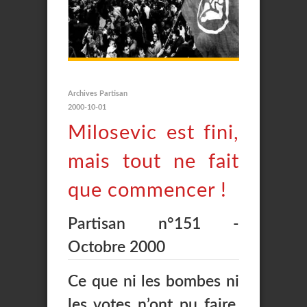
Archives Partisan
2000-10-01
Milosevic est fini,
mais tout ne fait
que commencer !
Partisan n°151 -
Octobre 2000
Ce que ni les bombes ni
les votes n’ont pu faire,