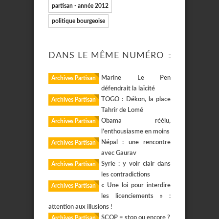
partisan - année 2012
politique bourgeoise
DANS LE MÊME NUMÉRO
Marine Le Pen
Archives Partisan
défendrait la laïcité
TOGO : Dékon, la place
Archives Partisan
Tahrir de Lomé
Obama réélu,
Archives Partisan
l’enthousiasme en moins
Népal : une rencontre
Archives Partisan
avec Gaurav
Syrie : y voir clair dans
Archives Partisan
les contradictions
« Une loi pour interdire
Archives Partisan
les licenciements » :
attention aux illusions !
SCOP = stop ou encore ?
Archives Partisan