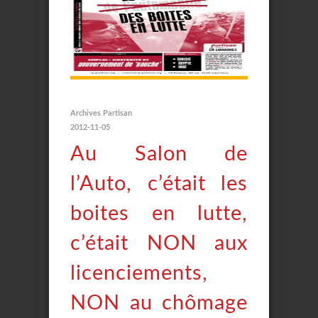
Archives Partisan
2012-11-05
Au Salon de
l’Auto, c’était les
boites en lutte,
c’était NON aux
licenciements,
NON au chômage