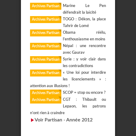
Marine Le Pen
Archives Partisan
défendrait la laïcité
TOGO : Dékon, la place
Archives Partisan
Tahrir de Lomé
Obama réélu,
Archives Partisan
l’enthousiasme en moins
Népal : une rencontre
Archives Partisan
avec Gaurav
Syrie : y voir clair dans
Archives Partisan
les contradictions
« Une loi pour interdire
Archives Partisan
les licenciements » :
attention aux illusions !
SCOP = stop ou encore ?
Archives Partisan
CGT : Thibault ou
Archives Partisan
Lepaon, les patrons
n’ont rien à craindre
Voir Partisan - Année 2012