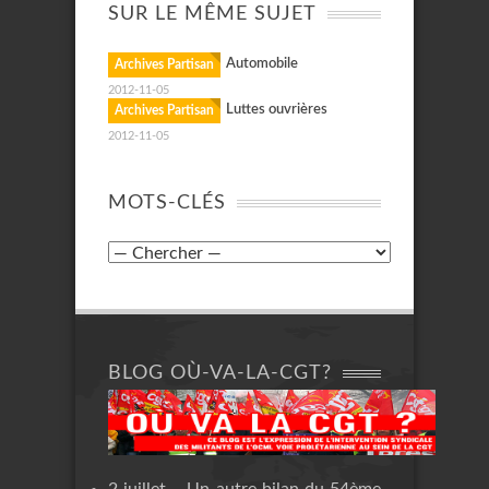
SUR LE MÊME SUJET
Automobile
Archives Partisan
2012-11-05
Luttes ouvrières
Archives Partisan
2012-11-05
MOTS-CLÉS
BLOG OÙ-VA-LA-CGT?
2 juillet – Un autre bilan du 54ème