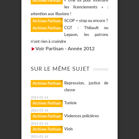
« Une loi pour interdire
Archives Partisan
les licenciements » :
attention aux illusions !
SCOP = stop ou encore ?
Archives Partisan
CGT : Thibault ou
Archives Partisan
Lepaon, les patrons
n’ont rien à craindre
Voir Partisan - Année 2012
SUR LE MÊME SUJET
Repression, justice de
Archives Partisan
classe
2013-01-14
Tunisie
Archives Partisan
2013-01-14
Violences policières
Archives Partisan
2013-01-14
Viols
Archives Partisan
2013-01-14