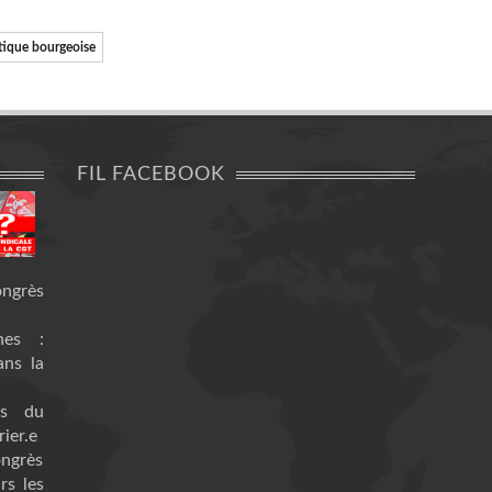
tique bourgeoise
FIL FACEBOOK
ongrès
nes :
ans la
es du
ier.e
ongrès
rs les