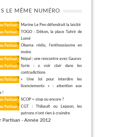
S LE MÊME NUMÉRO
Marine Le Pen défendrait la laïcité
es Partisan
TOGO : Dékon, la place Tahrir de
es Partisan
Lomé
Obama réélu, l’enthousiasme en
es Partisan
moins
Népal : une rencontre avec Gaurav
es Partisan
Syrie : y voir clair dans les
es Partisan
contradictions
« Une loi pour interdire les
es Partisan
licenciements » : attention aux
s !
SCOP = stop ou encore ?
es Partisan
CGT : Thibault ou Lepaon, les
es Partisan
patrons n’ont rien à craindre
r Partisan - Année 2012