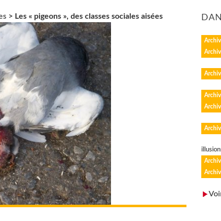
es
>
Les « pigeons », des classes sociales aisées
DAN
Archiv
Archiv
Archiv
Archiv
Archiv
Archiv
illusion
Archiv
Archiv
Voi