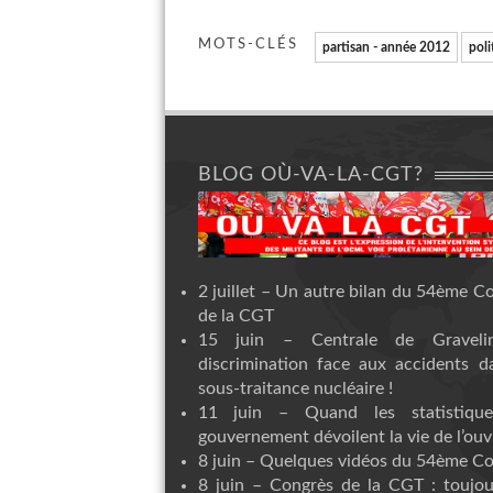
MOTS-CLÉS
partisan - année 2012
poli
BLOG OÙ-VA-LA-CGT?
2 juillet – Un autre bilan du 54ème C
de la CGT
15 juin – Centrale de Graveli
discrimination face aux accidents d
sous-traitance nucléaire !
11 juin – Quand les statistiqu
gouvernement dévoilent la vie de l’ouvr
8 juin – Quelques vidéos du 54ème C
8 juin – Congrès de la CGT : toujou