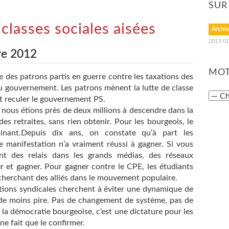
SUR
 classes sociales aisées
Archiv
2013-01
re 2012
MOT
 des patrons partis en guerre contre les taxations des
au gouvernement. Les patrons mènent la lutte de classe
it reculer le gouvernement PS.
 nous étions près de deux millions à descendre dans la
es retraites, sans rien obtenir. Pour les bourgeois, le
inant.Depuis dix ans, on constate qu’à part les
manifestation n’a vraiment réussi à gagner. Si vous
ant des relais dans les grands médias, des réseaux
r et gagner. Pour gagner contre le CPE, les étudiants
cherchant des alliés dans le mouvement populaire.
tions syndicales cherchent à éviter une dynamique de
 de moins pire. Pas de changement de système, pas de
 la démocratie bourgeoise, c’est une dictature pour les
 ne fait que le confirmer.