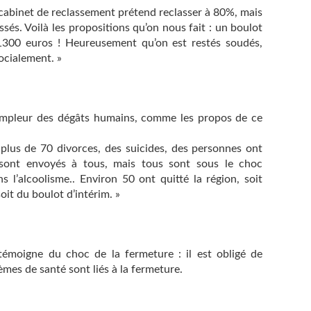
 cabinet de reclassement prétend reclasser à 80%, mais
sés. Voilà les propositions qu’on nous fait : un boulot
 1300 euros ! Heureusement qu’on est restés soudés,
ocialement. »
ampleur des dégâts humains, comme les propos de ce
: plus de 70 divorces, des suicides, des personnes ont
 sont envoyés à tous, mais tous sont sous le choc
 l’alcoolisme.. Environ 50 ont quitté la région, soit
it du boulot d’intérim. »
émoigne du choc de la fermeture : il est obligé de
èmes de santé sont liés à la fermeture.