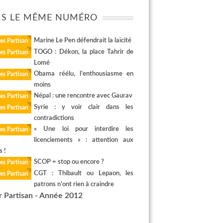
S LE MÊME NUMÉRO
Marine Le Pen défendrait la laïcité
es Partisan
TOGO : Dékon, la place Tahrir de
es Partisan
Lomé
Obama réélu, l’enthousiasme en
es Partisan
moins
Népal : une rencontre avec Gaurav
es Partisan
Syrie : y voir clair dans les
es Partisan
contradictions
« Une loi pour interdire les
es Partisan
licenciements » : attention aux
s !
SCOP = stop ou encore ?
es Partisan
CGT : Thibault ou Lepaon, les
es Partisan
patrons n’ont rien à craindre
r Partisan - Année 2012