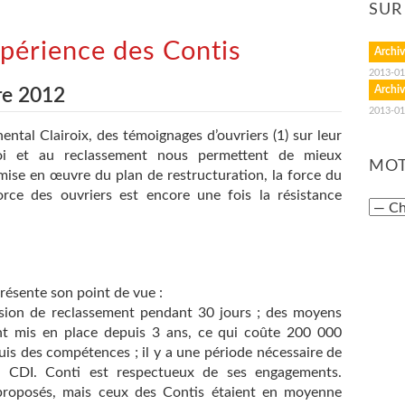
SUR
xpérience des Contis
Archiv
2013-01
Archiv
re 2012
2013-01
ental Clairoix, des témoignages d’ouvriers (1) sur leur
loi et au reclassement nous permettent de mieux
MOT
mise en œuvre du plan de restructuration, la force du
 force des ouvriers est encore une fois la résistance
présente son point de vue :
sion de reclassement pendant 30 jours ; des moyens
t mis en place depuis 3 ans, ce qui coûte 200 000
quis des compétences ; il y a une période nécessaire de
n CDI. Conti est respectueux de ses engagements.
 proposés, mais ceux des Contis étaient en moyenne