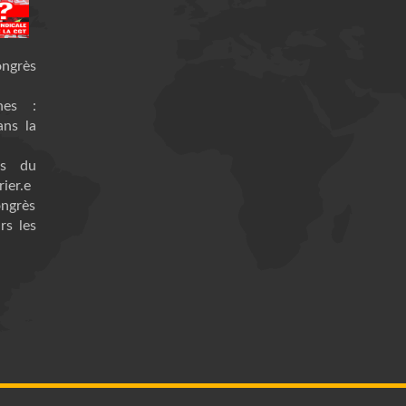
ongrès
nes :
ans la
es du
ier.e
ongrès
rs les