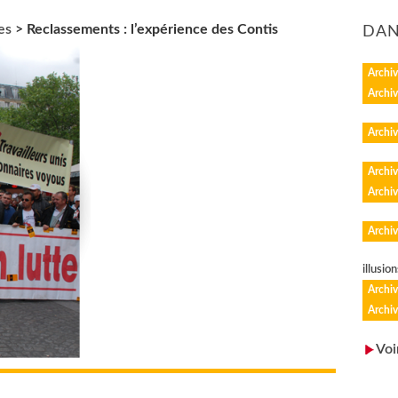
es
>
Reclassements : l’expérience des Contis
DAN
Archiv
Archiv
Archiv
Archiv
Archiv
Archiv
illusion
Archiv
Archiv
Voi