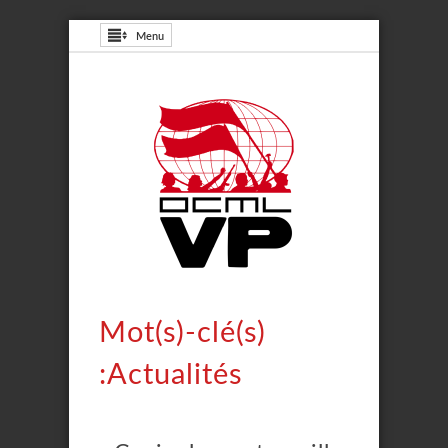
Menu
Mot(s)-clé(s)
:Actualités