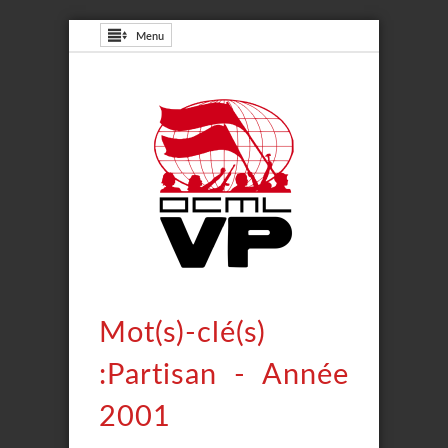
Menu
Mot(s)-clé(s)
:Partisan - Année
2001