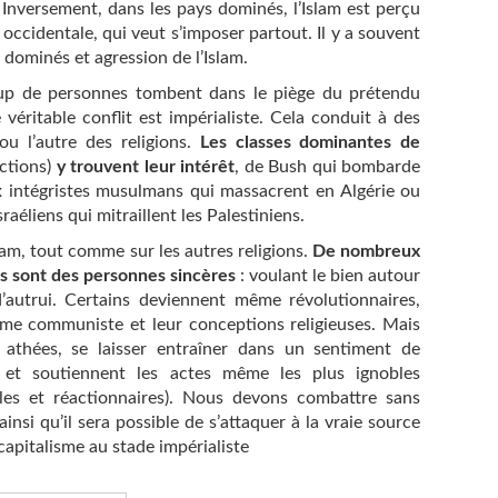
. Inversement, dans les pays dominés, l’Islam est perçu
occidentale, qui veut s’imposer partout. Il y a souvent
 dominés et agression de l’Islam.
up de personnes tombent dans le piège du prétendu
le véritable conflit est impérialiste. Cela conduit à des
ou l’autre des religions.
Les classes dominantes de
actions)
y trouvent leur intérêt
, de Bush qui bombarde
 intégristes musulmans qui massacrent en Algérie ou
sraéliens qui mitraillent les Palestiniens.
slam, tout comme sur les autres religions.
De nombreux
fs sont des personnes sincères
: voulant le bien autour
d’autrui. Certains deviennent même révolutionnaires,
éisme communiste et leur conceptions religieuses. Mais
athées, se laisser entraîner dans un sentiment de
e et soutiennent les actes même les plus ignobles
les et réactionnaires). Nous devons combattre sans
ainsi qu’il sera possible de s’attaquer à la vraie source
 capitalisme au stade impérialiste