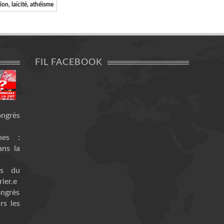
gion, laïcité, athéisme
FIL FACEBOOK
ongrès
nes :
ans la
es du
ier.e
ongrès
rs les