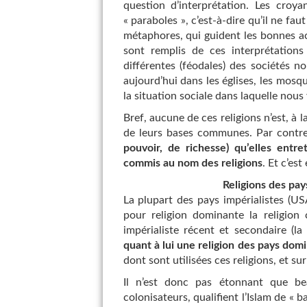
question d’interprétation. Les croy
« paraboles », c’est-à-dire qu’il ne fau
métaphores, qui guident les bonnes act
sont remplis de ces interprétations
différentes (féodales) des sociétés n
aujourd’hui dans les églises, les mos
la situation sociale dans laquelle nous v
Bref, aucune de ces religions n’est, à 
de leurs bases communes. Par contr
pouvoir, de richesse) qu’elles entre
commis au nom des religions
. Et c’est
Religions des pay
La plupart des pays impérialistes (USA
pour religion dominante la religion 
impérialiste récent et secondaire (l
quant à lui une religion des pays dom
dont sont utilisées ces religions, et su
Il n’est donc pas étonnant que bea
colonisateurs, qualifient l’Islam de «