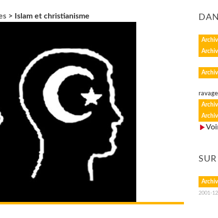
es
>
Islam et christianisme
DAN
Archiv
Archiv
Archiv
ravage 
Archiv
Archiv
Voi
SUR
Archiv
2001-12