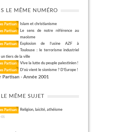
S LE MÊME NUMÉRO
Islam et christianisme
es Partisan
Le sens de notre référence au
es Partisan
maoïsme
Explosion de l’usine AZF à
es Partisan
Toulouse : le terrorisme industriel
un tiers de la ville
Vive la lutte du peuple palestinien !
es Partisan
D’où vient le sionisme ? D’Europe !
es Partisan
r Partisan - Année 2001
 LE MÊME SUJET
Religion, laïcité, athéisme
es Partisan
-01