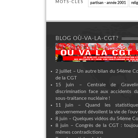
MOTS-CLÉS
partisan - année 2001
reli
BLOG OÙ-VA-LA-CGT?
2 juillet – Un autre bilan du 54ème C
de la CGT
15 juin – Centrale de Graveli
discrimination face aux accidents d
sous-traitance nucléaire !
11 juin – Quand les statistiqu
gouvernement dévoilent la vie de l’ouvr
8 juin – Quelques vidéos du 54ème C
8 juin – Congrès de la CGT : toujou
mêmes contradictions