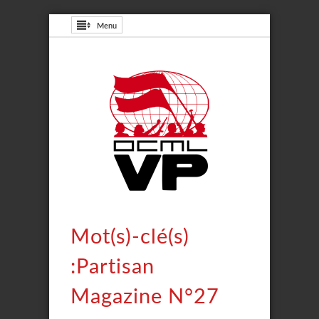
Menu
Mot(s)-clé(s)
:Partisan
Magazine N°27