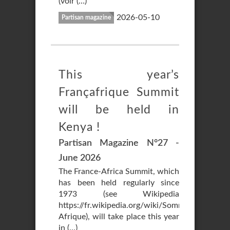
(voir (…)
2026-05-10
Partisan magazine
This year’s
Françafrique Summit
will be held in
Kenya !
Partisan Magazine N°27 -
June 2026
The France-Africa Summit, which
has been held regularly since
1973 (see Wikipedia
https://fr.wikipedia.org/wiki/Sommet_France-
Afrique), will take place this year
in (…)