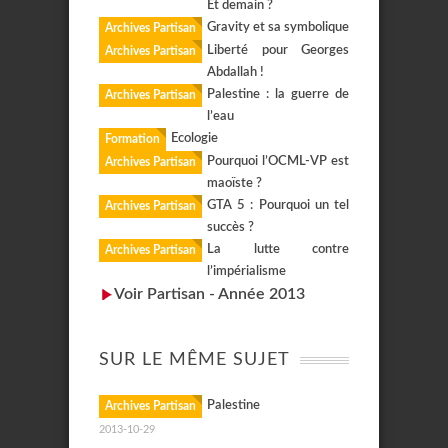
Et demain ?
Gravity et sa symbolique
Archives Partisan
Liberté pour Georges
Archives Partisan
Abdallah !
Palestine : la guerre de
Archives Partisan
l’eau
Ecologie
Formation
Pourquoi l’OCML-VP est
Archives Partisan
maoïste ?
GTA 5 : Pourquoi un tel
Archives Partisan
succès ?
La lutte contre
Archives Partisan
l’impérialisme
Voir Partisan - Année 2013
SUR LE MÊME SUJET
Palestine
Archives Partisan
2013-10-29