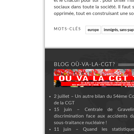
et le chacun pour soi : pour briser l’i
sociaux dans toute la société. Il faut
opprimée, tout en construisant une soli
MOTS-CLÉS
europe
immigrés, sans-pap
BLOG OÙ-VA-LA-CGT?
2 juillet – Un autre bilan du 54ème C
de la CGT
15 juin – Centrale de Graveli
discrimination face aux accidents d
sous-traitance nucléaire !
11 juin – Quand les statistiqu