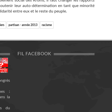
solement social des Rroms, il faut changer les rapports
 soutenir leur auto-détermination en tant que minorité
darité entre eux et le reste du peuple.
iers
partisan - année 2013
racisme
FIL FACEBOOK
ongrès
nes :
ans la
es du