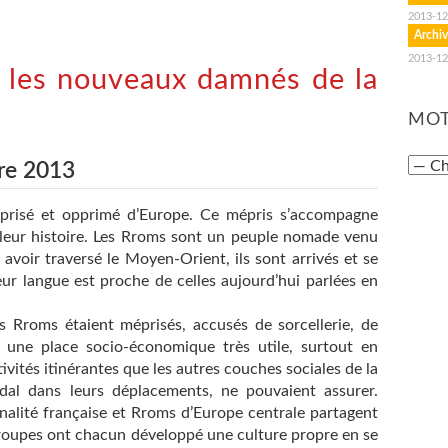
2013-12
Archiv
2013-12
 les nouveaux damnés de la
MOT
re 2013
éprisé et opprimé d’Europe. Ce mépris s’accompagne
e leur histoire. Les Rroms sont un peuple nomade venu
 avoir traversé le Moyen-Orient, ils sont arrivés et se
eur langue est proche de celles aujourd’hui parlées en
es Rroms étaient méprisés, accusés de sorcellerie, de
t une place socio-économique très utile, surtout en
tivités itinérantes que les autres couches sociales de la
odal dans leurs déplacements, ne pouvaient assurer.
nalité française et Rroms d’Europe centrale partagent
 groupes ont chacun développé une culture propre en se