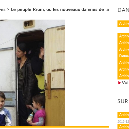
ves
>
Le peuple Rrom, ou les nouveaux damnés de la
DAN
Archiv
Archiv
Archiv
Archiv
Forma
Archiv
Archiv
Archiv
Voi
SUR
Archiv
2013-12
Archiv