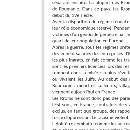
séparant ensuite. La plupart des Rro
de Roumanie. Dans ce pays, les Rroms
début du 19e siècle.
Avec la disparition du régime féodal 
leur rôle économique réservé. Pendant
victimes d’un génocide perpétré par l
quart de leur population en Europe.
Après la guerre, sous les régimes prét
deviennent salariés des entreprises d’E
les plus ingrats, en fait comme les tr
sont les premiers licenciés lors des re
tombent dans la misère la plus révol
où vivaient les Juifs. Au début des
Roumanie : meurtres collectifs, villa
viennent aujourd’hui en France.
Les Rroms ne sont donc pas des para
l’Est sont, en France, contraints de vi
exclus, en tant que groupe, des rapport
force d’oppression. Le racisme violent 
Il doit être combattu comme les autres.