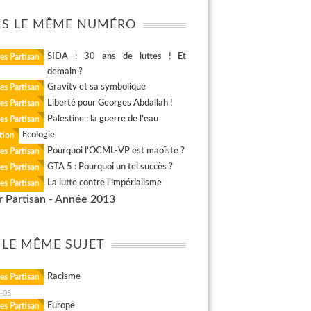
S LE MÊME NUMÉRO
SIDA : 30 ans de luttes ! Et
es Partisan
demain ?
Gravity et sa symbolique
es Partisan
Liberté pour Georges Abdallah !
es Partisan
Palestine : la guerre de l’eau
es Partisan
Ecologie
tion
Pourquoi l’OCML-VP est maoïste ?
es Partisan
GTA 5 : Pourquoi un tel succès ?
es Partisan
La lutte contre l’impérialisme
es Partisan
r Partisan - Année 2013
 LE MÊME SUJET
Racisme
es Partisan
-05
Europe
es Partisan