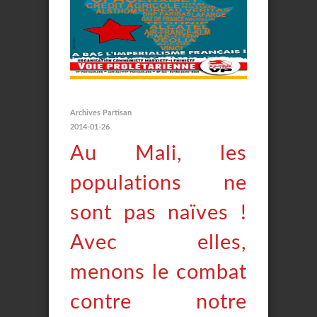
Archives Partisan
2014-01-26
Au Mali, les
populations ne
sont pas naïves !
Avec elles,
menons le combat
contre notre