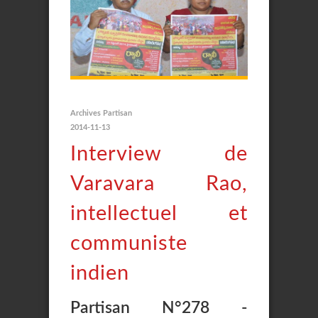
Archives Partisan
2014-11-13
Interview de
Varavara Rao,
intellectuel et
communiste
indien
Partisan N°278 -