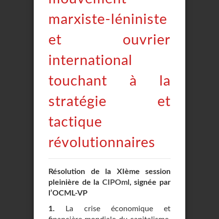
marxiste-léniniste
et ouvrier
international
touchant à la
stratégie et
tactique
révolutionnaires
Résolution de la XIème session
pleinière de la
CIPOml
, signée par
l’OCML-VP
1.
La crise économique et