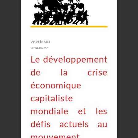
VP et le MCI
2014-06-27
Le développement
de la crise
économique
capitaliste
mondiale et les
défis actuels au
mouvement