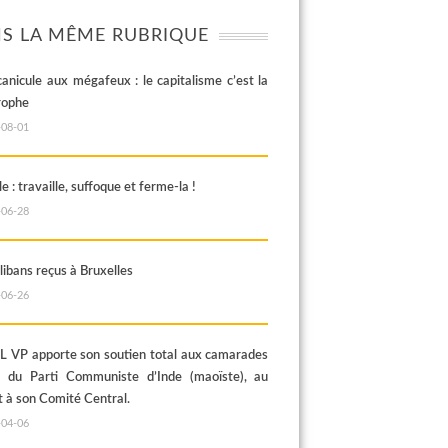
S LA MÊME RUBRIQUE
canicule aux mégafeux : le capitalisme c’est la
rophe
-08-01
e : travaille, suffoque et ferme-la !
-06-28
libans reçus à Bruxelles
-06-26
 VP apporte son soutien total aux camarades
s du Parti Communiste d’Inde (maoïste), au
t à son Comité Central.
-04-06