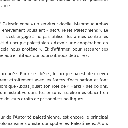
danie.
ité Palestinienne » un serviteur docile. Mahmoud Abbas
 l’enlèvement voulaient « détruire les Palestiniens ». Le
il s’est engagé à ne pas utiliser les armes contre les
ntérêt du peuple palestinien « d’avoir une coopération en
 cela nous protège ». Et d’affirmer, pour rassurer ses
une autre Intifada qui pourrait nous détruire ».
 menacée. Pour se libérer, le peuple palestinien devra
rent étroitement avec les forces d’occupation et font
Alors que Abbas jouait son rôle de « Harki » des colons,
ministrative dans les prisons israéliennes étaient en
e de leurs droits de prisonniers politiques.
r de l’Autorité palestinienne, est encore le principal
lonialisme sioniste qui spolie les Palestiniens. Alors