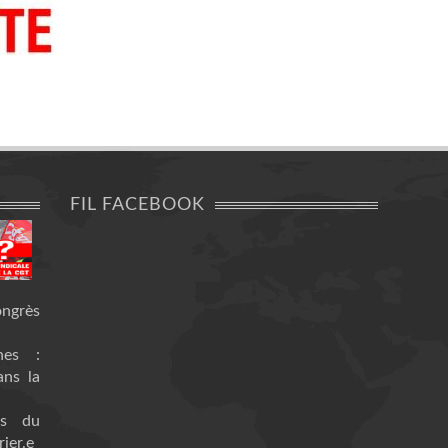
FIL FACEBOOK
ongrès
nes :
ans la
es du
ier.e