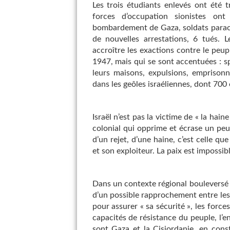
Les trois étudiants enlevés ont été 
forces d’occupation sionistes ont 
bombardement de Gaza, soldats parachu
de nouvelles arrestations, 6 tués. L
accroître les exactions contre le peup
1947, mais qui se sont accentuées : sp
leurs maisons, expulsions, emprisonn
dans les geôles israéliennes, dont 700
Israël n’est pas la victime de « la hain
colonial qui opprime et écrase un peupl
d’un rejet, d’une haine, c’est celle q
et son exploiteur. La paix est impossibl
Dans un contexte régional bouleversé p
d’un possible rapprochement entre les 
pour assurer « sa sécurité », les force
capacités de résistance du peuple, l’e
sont Gaza et la Cisjordanie, en cons