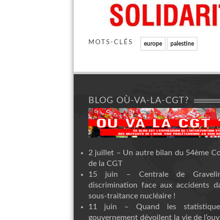
MOTS-CLÉS
europe
palestine
BLOG OÙ-VA-LA-CGT?
2 juillet – Un autre bilan du 54ème C
de la CGT
15 juin – Centrale de Graveli
discrimination face aux accidents d
sous-traitance nucléaire !
11 juin – Quand les statistiqu
gouvernement dévoilent la vie de l’ouvr