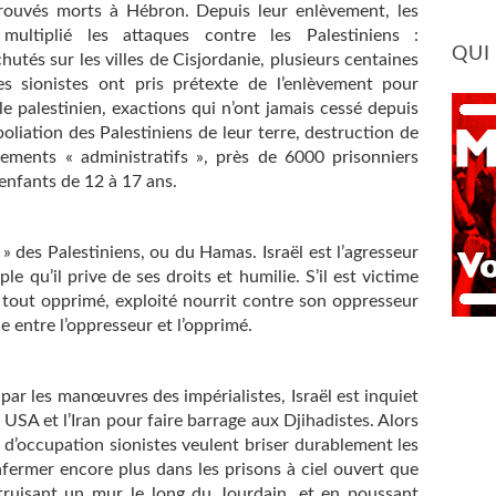
trouvés morts à Hébron. Depuis leur enlèvement, les
multiplié les attaques contre les Palestiniens :
QUI
tés sur les villes de Cisjordanie, plusieurs centaines
es sionistes ont pris prétexte de l’enlèvement pour
le palestinien, exactions qui n’ont jamais cessé depuis
oliation des Palestiniens de leur terre, destruction de
ements « administratifs », près de 6000 prisonniers
 enfants de 12 à 17 ans.
e » des Palestiniens, ou du Hamas. Israël est l’agresseur
e qu’il prive de ses droits et humilie. S’il est victime
ue tout opprimé, exploité nourrit contre son oppresseur
e entre l’oppresseur et l’opprimé.
ar les manœuvres des impérialistes, Israël est inquiet
USA et l’Iran pour faire barrage aux Djihadistes. Alors
s d’occupation sionistes veulent briser durablement les
nfermer encore plus dans les prisons à ciel ouvert que
truisant un mur le long du Jourdain, et en poussant