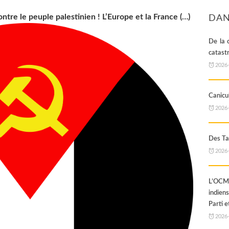
ntre le peuple palestinien ! L’Europe et la France (…)
DAN
De la 
catast
2026
Canicul
2026
Des Ta
2026
L’OCML
indien
Parti e
2026