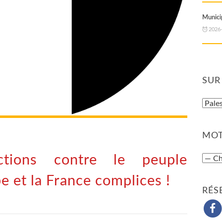
Municip
2026
SUR
MOT
ctions contre le peuple
pe et la France complices !
RÉS