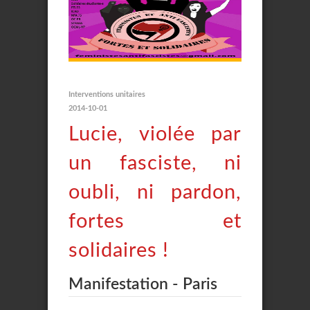
Interventions unitaires
2014-10-01
Lucie, violée par
un fasciste, ni
oubli, ni pardon,
fortes et
solidaires !
Manifestation - Paris