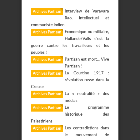
Interview de Varavara
Archives Partisan
Rao, intellectuel et
communiste indien
Economique ou militaire,
Archives Partisan
Hollande/Valls c’est la
guerre contre les travailleurs et les
peuples !
Partisan est mort... Vive
Archives Partisan
Partisan !
La Courtine 1917 :
Archives Partisan
révolution russe dans la
Creuse
La « neutralité » des
Archives Partisan
médias
Le programme
Archives Partisan
historique des
Palestiniens
Les contradictions dans
Archives Partisan
le mouvement de