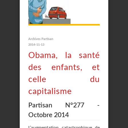
Archives Partisan
2014-11-13
Obama, la santé
des enfants, et
celle du
capitalisme
Partisan N°277 -
Octobre 2014
L’augmentation catastrophique de