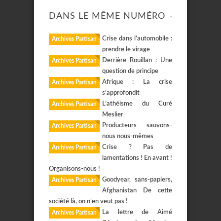
DANS LE MÊME NUMÉRO
Crise dans l’automobile :
Archives Partisan
prendre le virage
Derrière Rouillan : Une
Archives Partisan
question de principe
Afrique : La crise
Archives Partisan
s’approfondit
L’athéisme du Curé
Archives Partisan
Meslier
Producteurs sauvons-
Archives Partisan
nous nous-mêmes
Crise ? Pas de
Archives Partisan
lamentations ! En avant !
Organisons-nous !
Goodyear, sans-papiers,
Archives Partisan
Afghanistan De cette
société là, on n’en veut pas !
La lettre de Aimé
Archives Partisan