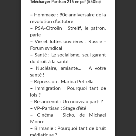
Télécharger Partisan 215 en pdf (550ko)
–
Hommage : 90e anniversaire de la
révolution d’octobre
–
PSA-Citroën : Streiff, le patron,
parle
–
Vie et luttes ouvrières : Russie -
Forum syndical
–
Santé : Le socialisme, seul garant
du droit à la santé
–
Nucléaire, amiante... : A votre
santé !
–
Répression : Marina Petrella
–
Immigration : Pourquoi tant de
lois ?
–
Besancenot : Un nouveau parti ?
–
VP-Partisan : Stage d’été
–
Cinéma : Sicko, de Michael
Moore
–
Birmanie : Pourquoi tant de bruit
médiatique ?