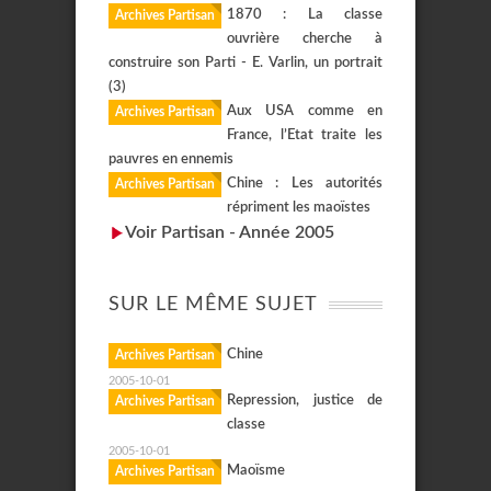
1870 : La classe
Archives Partisan
ouvrière cherche à
construire son Parti - E. Varlin, un portrait
(3)
Aux USA comme en
Archives Partisan
France, l’Etat traite les
pauvres en ennemis
Chine : Les autorités
Archives Partisan
répriment les maoïstes
Voir Partisan - Année 2005
SUR LE MÊME SUJET
Chine
Archives Partisan
2005-10-01
Repression, justice de
Archives Partisan
classe
2005-10-01
Maoïsme
Archives Partisan