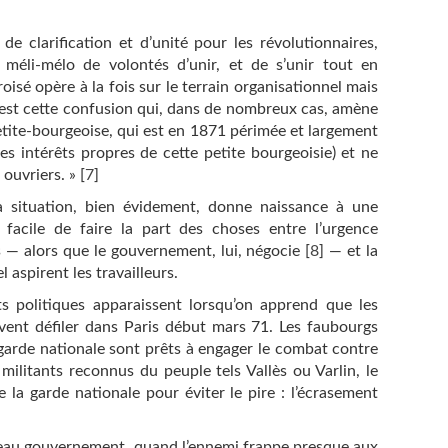
 de clarification et d’unité pour les révolutionnaires,
 méli-mélo de volontés d’unir, et de s’unir tout en
isé opère à la fois sur le terrain organisationnel mais
C’est cette confusion qui, dans de nombreux cas, amène
 petite-bourgeoise, qui est en 1871 périmée et largement
s intérêts propres de cette petite bourgeoisie) et ne
 ouvriers. »
[
7
]
 situation, bien évidement, donne naissance à une
s facile de faire la part des choses entre l’urgence
s — alors que le gouvernement, lui, négocie
[
8
]
— et la
 aspirent les travailleurs.
s politiques apparaissent lorsqu’on apprend que les
vent défiler dans Paris début mars 71. Les faubourgs
a garde nationale sont prêts à engager le combat contre
 militants reconnus du peuple tels Vallès ou Varlin, le
la garde nationale pour éviter le pire : l’écrasement
uveau gouvernement, quand l’ennemi frappe presque aux