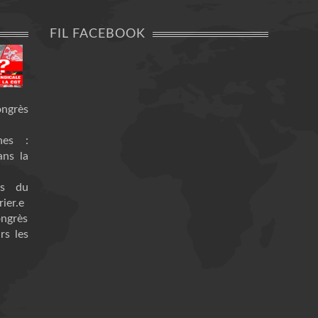
FIL FACEBOOK
ongrès
nes :
ans la
es du
ier.e
ongrès
rs les