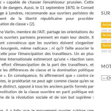
 » capable de chasser l’envahisseur prussien. Cette
 et de dangers. Aussi, le 11 septembre 1870, le Conseil
iège à Londres, recommande aux ouvriers parisiens de
SUR
ent de la liberté républicaine pour procéder
tion de classe »
[
2
]
.
Archiv
2005-10
e Varlin, membre de l’AIT, partage les orientations du
Archiv
es ouvriers parisiens prennent en main leur destin. Il
2005-10
ont convaincus que les ouvriers doivent s’organiser
Archiv
ourgeois, même radicaux ; ni qu’il faille associer la
2005-10
celle pour l’émancipation des travailleurs. Un an plus
même Internationale estimeront qu’une « réaction sans
 effort d’émancipation de la part des travailleurs, et
MOT
e les différences de classe et la domination politique
te ». En conséquence, ils affirmeront que « contre ce
tes, le prolétariat ne peut agir comme classe qu’en se
e distinct, opposé à tous les anciens partis formés par
nstitution de la classe ouvrière en parti politique est
he de la révolution sociale et de son but suprême :
on, il a fallu que le mouvement ouvrier subisse une