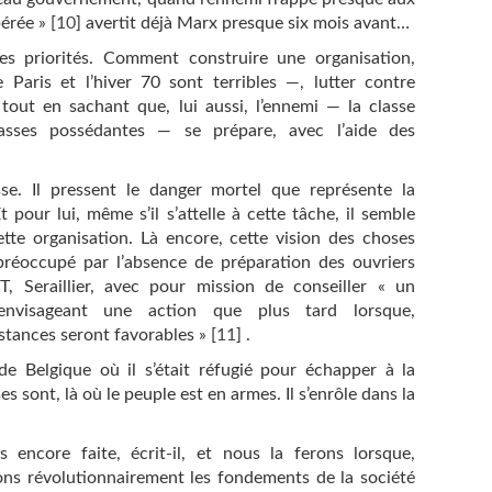
pérée »
[
10
]
avertit déjà Marx presque six mois avant…
es priorités. Comment construire une organisation,
Paris et l’hiver 70 sont terribles —, lutter contre
, tout en sachant que, lui aussi, l’ennemi — la classe
lasses possédantes — se prépare, avec l’aide des
se. Il pressent le danger mortel que représente la
 pour lui, même s’il s’attelle à cette tâche, il semble
ette organisation. Là encore, cette vision des choses
 préoccupé par l’absence de préparation des ouvriers
IT, Seraillier, avec pour mission de conseiller « un
n’envisageant une action que plus tard lorsque,
nstances seront favorables »
[
11
]
.
e Belgique où il s’était réfugié pour échapper à la
ses sont, là où le peuple est en armes. Il s’enrôle dans la
 encore faite, écrit-il, et nous la ferons lorsque,
rons révolutionnairement les fondements de la société