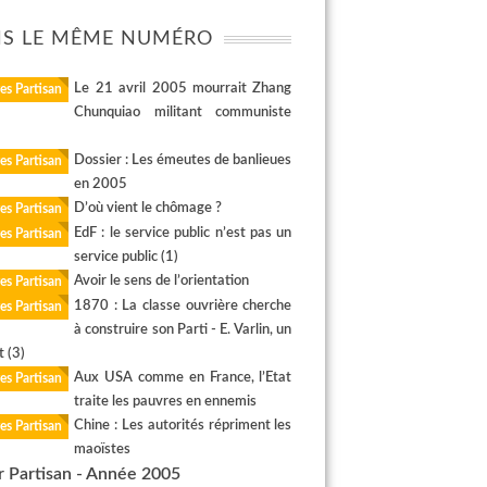
S LE MÊME NUMÉRO
Le 21 avril 2005 mourrait Zhang
es Partisan
Chunquiao militant communiste
Dossier : Les émeutes de banlieues
es Partisan
en 2005
D’où vient le chômage ?
es Partisan
EdF : le service public n’est pas un
es Partisan
service public (1)
Avoir le sens de l’orientation
es Partisan
1870 : La classe ouvrière cherche
es Partisan
à construire son Parti - E. Varlin, un
t (3)
Aux USA comme en France, l’Etat
es Partisan
traite les pauvres en ennemis
Chine : Les autorités répriment les
es Partisan
maoïstes
r Partisan - Année 2005