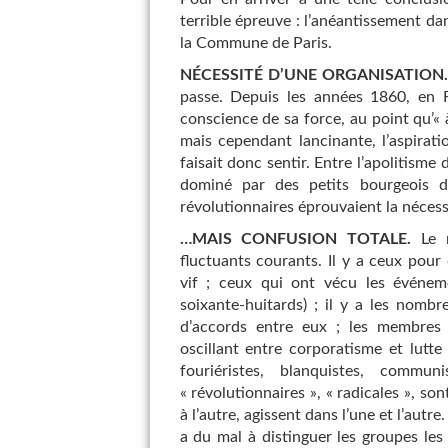
terrible épreuve : l’anéantissement da
la Commune de Paris.
NÉCESSITÉ D’UNE ORGANISATION
passe. Depuis les années 1860, en F
conscience de sa force, au point qu’« à
mais cependant lancinante, l’aspirati
faisait donc sentir. Entre l’apolitism
dominé par des petits bourgeois dé
révolutionnaires éprouvaient la nécessi
…MAIS CONFUSION TOTALE.
Le m
fluctuants courants. Il y a ceux pour
vif ; ceux qui ont vécu les événem
soixante-huitards) ; il y a les nombr
d’accords entre eux ; les membres 
oscillant entre corporatisme et lutt
fouriéristes, blanquistes, commu
« révolutionnaires », « radicales », son
à l’autre, agissent dans l’une et l’autre
a du mal à distinguer les groupes les 