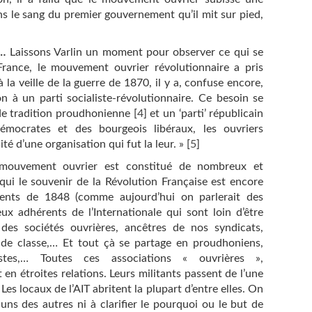
ns le sang du premier gouvernement qu’il mit sur pied,
…
Laissons Varlin un moment pour observer ce qui se
rance, le mouvement ouvrier révolutionnaire a pris
 la veille de la guerre de 1870, il y a, confuse encore,
on à un parti socialiste-révolutionnaire. Ce besoin se
e de tradition proudhonienne
[
4
]
et un ‘parti’ républicain
mocrates et des bourgeois libéraux, les ouvriers
té d’une organisation qui fut la leur. »
[
5
]
ouvement ouvrier est constitué de nombreux et
 qui le souvenir de la Révolution Française est encore
ents de 1848 (comme aujourd’hui on parlerait des
eux adhérents de l’Internationale qui sont loin d’être
des sociétés ouvrières, ancêtres de nos syndicats,
e de classe,… Et tout çà se partage en proudhoniens,
nistes,… Toutes ces associations « ouvrières »,
t en étroites relations. Leurs militants passent de l’une
. Les locaux de l’AIT abritent la plupart d’entre elles. On
uns des autres ni à clarifier le pourquoi ou le but de