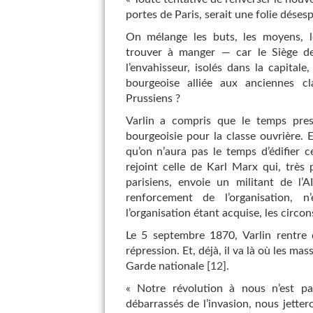
portes de Paris, serait une folie déses
On mélange les buts, les moyens, l
trouver à manger — car le Siège de 
l’envahisseur, isolés dans la capitale
bourgeoise alliée aux anciennes c
Prussiens ?
Varlin a compris que le temps pres
bourgeoisie pour la classe ouvrière. Et
qu’on n’aura pas le temps d’édifier c
rejoint celle de Karl Marx qui, très
parisiens, envoie un militant de l’A
renforcement de l’organisation, 
l’organisation étant acquise, les circo
Le 5 septembre 1870, Varlin rentre d
répression. Et, déjà, il va là où les mas
Garde nationale
[
12
]
.
« Notre révolution à nous n’est pas
débarrassés de l’invasion, nous jette