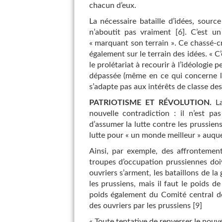
chacun d’eux.
La nécessaire bataille d’idées, source
n’aboutit pas vraiment
[
6
]
. C’est un
« marquant son terrain ». Ce chassé-cro
également sur le terrain des idées. « 
le prolétariat à recourir à l’idéologie
dépassée (même en ce qui concerne le
s’adapte pas aux intérêts de classe des
PATRIOTISME ET RÉVOLUTION.
La
nouvelle contradiction : il n’est pa
d’assumer la lutte contre les prussien
lutte pour « un monde meilleur » auquel
Ainsi, par exemple, des affrontement
troupes d’occupation prussiennes doi
ouvriers s’arment, les bataillons de l
les prussiens, mais il faut le poids de
poids également du Comité central de 
des ouvriers par les prussiens
[
9
]
« Toute tentative de renverser le no