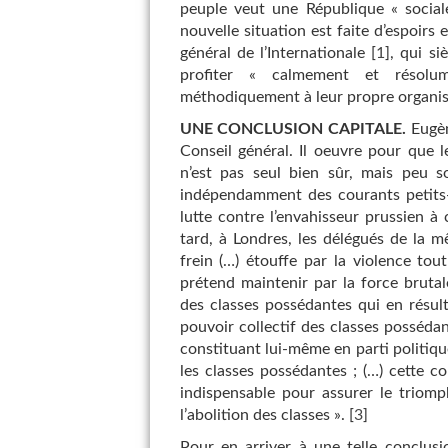
peuple veut une République « sociale
nouvelle situation est faite d’espoirs
général de l’Internationale
[
1
]
, qui s
profiter « calmement et résolum
méthodiquement à leur propre organisa
UNE CONCLUSION CAPITALE.
Eugèn
Conseil général. Il oeuvre pour que l
n’est pas seul bien sûr, mais peu s
indépendamment des courants petits-b
lutte contre l’envahisseur prussien à 
tard, à Londres, les délégués de la 
frein (…) étouffe par la violence tout
prétend maintenir par la force brutal
des classes possédantes qui en résul
pouvoir collectif des classes possédan
constituant lui-même en parti politiqu
les classes possédantes ; (…) cette co
indispensable pour assurer le triomp
l’abolition des classes ».
[
3
]
Pour en arriver à une telle conclusi