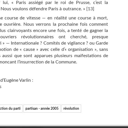
lui, « Paris assiégé par le roi de Prusse, c’est la
il. Nous voulons défendre Paris à outrance. »
[
13
]
ne course de vitesse — en réalité une course à mort,
sse ouvrière. Nous verrons la prochaine fois comment
plus clairvoyants encore une fois, a tenté de gagner la
vriers révolutionnaires ont cherché, presque
ti » — Internationale ? Comités de vigilance ? ou Garde
otion de « cause » avec celle d’« organisation », sans
 aussi que sont apparues plusieurs maifestations de
nnoncant l’insurrection de la Commune.
 d’Eugène Varlin :
s
ction du parti
partisan - année 2005
révolution