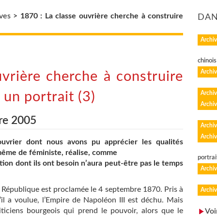
ves
>
1870 : La classe ouvrière cherche à construire
DAN
Archiv
chinois
Archiv
vrière cherche à construire
, un portrait (3)
Archiv
Archiv
re 2005
Archiv
Archiv
 ouvrier dont nous avons pu apprécier les qualités
 même de féministe, réalise, comme
portrai
tion dont ils ont besoin n’aura peut-être pas le temps
Archiv
a République est proclamée le 4 septembre 1870. Pris à
Archiv
il a voulue, l’Empire de Napoléon III est déchu. Mais
ticiens bourgeois qui prend le pouvoir, alors que le
Voi