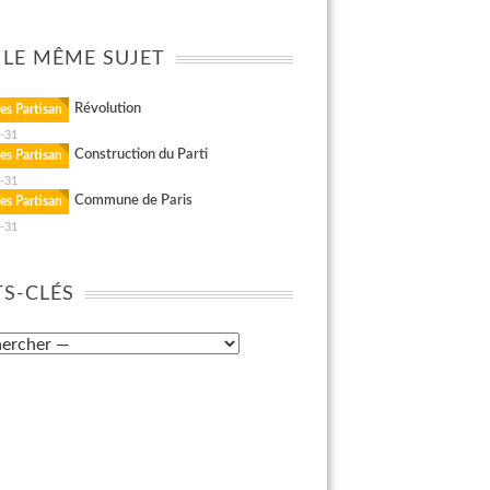
 LE MÊME SUJET
Révolution
es Partisan
-31
Construction du Parti
es Partisan
-31
Commune de Paris
es Partisan
-31
S-CLÉS