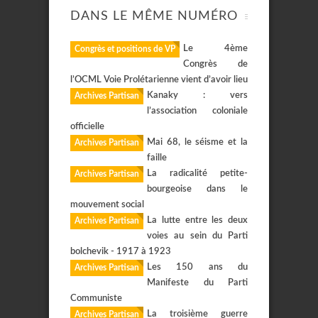
DANS LE MÊME NUMÉRO
Le 4ème
Congrès et positions de VP
Congrès de
l’OCML Voie Prolétarienne vient d’avoir lieu
Kanaky : vers
Archives Partisan
l’association coloniale
officielle
Mai 68, le séisme et la
Archives Partisan
faille
La radicalité petite-
Archives Partisan
bourgeoise dans le
mouvement social
La lutte entre les deux
Archives Partisan
voies au sein du Parti
bolchevik - 1917 à 1923
Les 150 ans du
Archives Partisan
Manifeste du Parti
Communiste
La troisième guerre
Archives Partisan