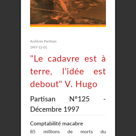
Archives Partisan
1997-12-01
"Le cadavre est à
terre, l’idée est
debout" V. Hugo
Partisan N°125 -
Décembre 1997
Comptabilité macabre
85 millions de morts du