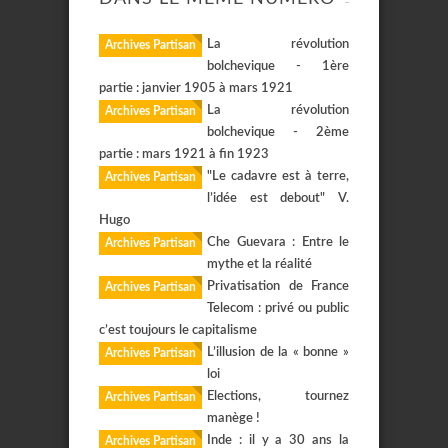
La révolution
Archives Partisan
bolchevique - 1ère
partie : janvier 1905 à mars 1921
La révolution
Archives Partisan
bolchevique - 2ème
partie : mars 1921 à fin 1923
"Le cadavre est à terre,
Archives Partisan
l’idée est debout" V.
Hugo
Che Guevara : Entre le
Archives Partisan
mythe et la réalité
Privatisation de France
Archives Partisan
Telecom : privé ou public
c’est toujours le capitalisme
L’illusion de la « bonne »
Archives Partisan
loi
Elections, tournez
Archives Partisan
manège !
Inde : il y a 30 ans la
Archives Partisan