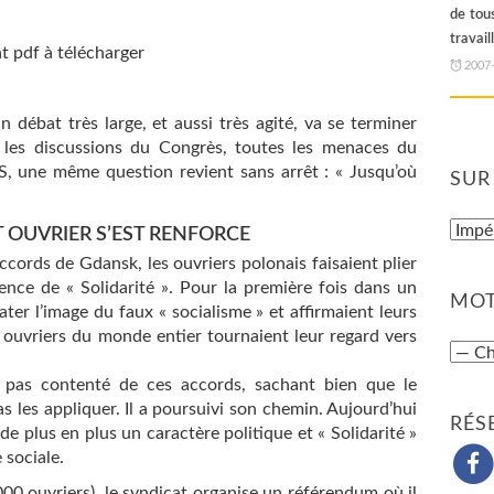
de tous
travail
at pdf à télécharger
2007
n débat très large, et aussi très agité, va se terminer
s les discussions du Congrès, toutes les menaces du
 une même question revient sans arrêt : « Jusqu’où
SUR
 OUVRIER S’EST RENFORCE
cords de Gdansk, les ouvriers polonais faisaient plier
ence de « Solidarité ». Pour la première fois dans un
MOT
later l’image du faux « socialisme » et affirmaient leurs
s ouvriers du monde entier tournaient leur regard vers
 pas contenté de ces accords, sachant bien que le
 les appliquer. Il a poursuivi son chemin. Aujourd’hui
RÉS
e plus en plus un caractère politique et « Solidarité »
 sociale.
00 ouvriers), le syndicat organise un référendum où il