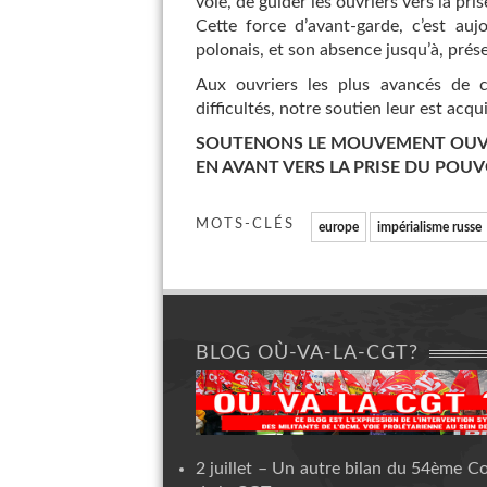
voie, de guider les ouvriers vers la pri
Cette force d’avant-garde, c’est a
polonais, et son absence jusqu’à, prése
Aux ouvriers les plus avancés de c
difficultés, notre soutien leur est acqui
SOUTENONS LE MOUVEMENT OUVR
EN AVANT VERS LA PRISE DU POUV
MOTS-CLÉS
europe
impérialisme russe
BLOG OÙ-VA-LA-CGT?
2 juillet – Un autre bilan du 54ème C