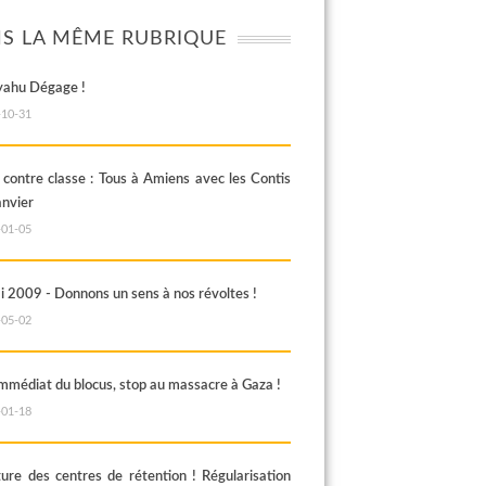
S LA MÊME RUBRIQUE
ahu Dégage !
-10-31
 contre classe : Tous à Amiens avec les Contis
anvier
-01-05
i 2009 - Donnons un sens à nos révoltes !
-05-02
immédiat du blocus, stop au massacre à Gaza !
-01-18
ure des centres de rétention ! Régularisation