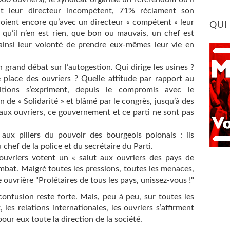
t leur directeur incompétent, 71% réclament son
croient encore qu’avec un directeur « compétent » leur
QUI
 qu’il n’en est rien, que bon ou mauvais, un chef est
 ainsi leur volonté de prendre eux-mêmes leur vie en
un grand débat sur l’autogestion. Qui dirige les usines ?
e place des ouvriers ? Quelle attitude par rapport au
tions s’expriment, depuis le compromis avec le
 de « Solidarité » et blâmé par le congrès, jusqu’à des
r aux ouvriers, ce gouvernement et ce parti ne sont pas
aux piliers du pouvoir des bourgeois polonais : ils
chef de la police et du secrétaire du Parti.
 ouvriers votent un « salut aux ouvriers des pays de
combat. Malgré toutes les pressions, toutes les menaces,
e ouvrière "Prolétaires de tous les pays, unissez-vous !"
 confusion reste forte. Mais, peu à peu, sur toutes les
, les relations internationales, les ouvriers s’affirment
ur eux toute la direction de la société.