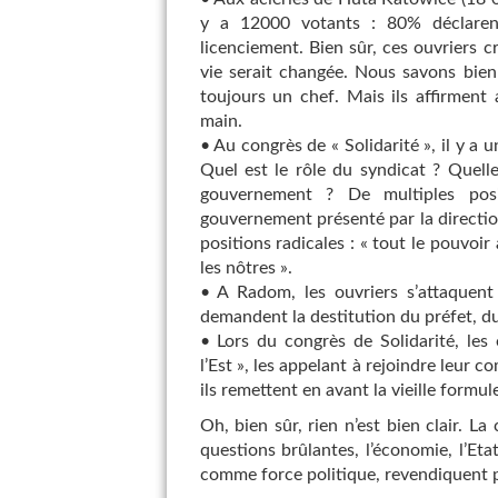
y a 12000 votants : 80% déclaren
licenciement. Bien sûr, ces ouvriers 
vie serait changée. Nous savons bien
toujours un chef. Mais ils affirment
main.
• Au congrès de « Solidarité », il y a 
Quel est le rôle du syndicat ? Quell
gouvernement ? De multiples posi
gouvernement présenté par la direction
positions radicales : « tout le pouvoi
les nôtres ».
• A Radom, les ouvriers s’attaquent 
demandent la destitution du préfet, du 
• Lors du congrès de Solidarité, les
l’Est », les appelant à rejoindre leur 
ils remettent en avant la vieille formul
Oh, bien sûr, rien n’est bien clair. La
questions brûlantes, l’économie, l’Etat
comme force politique, revendiquent po