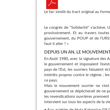
Le fac-similé du tract original au form
Le congrès de "Solidarité" s’achève. U
provisoirement. Et au travers toute
gouvernement, du POUP et de l’URSS,
faut-il aller ? »
DEPUIS UN AN, LE MOUVEMENT
En Août 1980, avec la signature des Ac
le gouvernement et imposaient l’exist
pays de l’Est, les ouvriers faisaient éc
intérêts propres contre le régime ; le
ce pays.
Mais le mouvement ouvrier ne s’est
gouvernement se dépêcherait de ne pas
les revendications ouvrières prennent d
intervient sur tous les aspects de la vie
• Aux aciéries de Huta Katowice (18 0