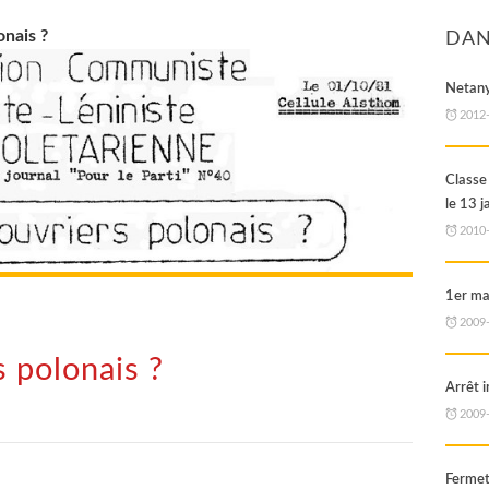
onais ?
DAN
Netany
2012
Classe
le 13 j
2010
1er ma
2009
s polonais ?
Arrêt 
2009
Fermet