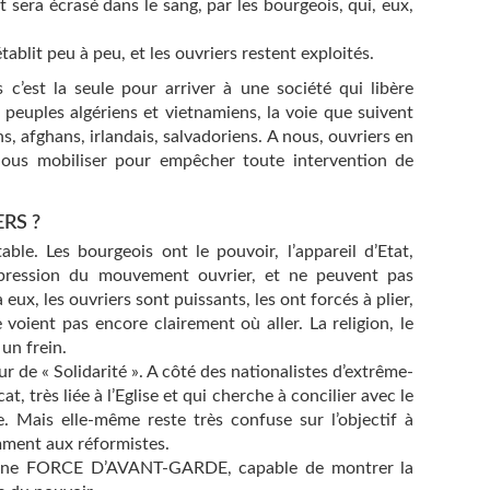
era écrasé dans le sang, par les bourgeois, qui, eux,
ablit peu à peu, et les ouvriers restent exploités.
is c’est la seule pour arriver à une société qui libère
les peuples algériens et vietnamiens, la voie que suivent
ns, afghans, irlandais, salvadoriens. A nous, ouvriers en
 nous mobiliser pour empêcher toute intervention de
RS ?
able. Les bourgeois ont le pouvoir, l’appareil d’Etat,
a pression du mouvement ouvrier, et ne peuvent pas
 eux, les ouvriers sont puissants, les ont forcés à plier,
 voient pas encore clairement où aller. La religion, le
un frein.
ur de « Solidarité ». A côté des nationalistes d’extrême-
at, très liée à l’Eglise et qui cherche à concilier avec le
e. Mais elle-même reste très confuse sur l’objectif à
mment aux réformistes.
 une FORCE D’AVANT-GARDE, capable de montrer la