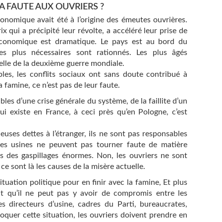
LA FAUTE AUX OUVRIERS ?
onomique avait été à l’origine des émeutes ouvrières.
x qui a précipité leur révolte, a accéléré leur prise de
 économique est dramatique. Le pays est au bord du
es plus nécessaires sont rationnés. Les plus âgés
elle de la deuxième guerre mondiale.
iples, les conflits sociaux ont sans doute contribué à
la famine, ce n’est pas de leur faute.
les d’une crise générale du système, de la faillite d’un
qui existe en France, à ceci près qu’en Pologne, c’est
euses dettes à l’étranger, ils ne sont pas responsables
des usines ne peuvent pas tourner faute de matière
es des gaspillages énormes. Non, les ouvriers ne sont
ce sont là les causes de la misère actuelle.
tuation politique pour en finir avec la famine, Et plus
rait qu’il ne peut pas y avoir de compromis entre les
es directeurs d’usine, cadres du Parti, bureaucrates,
loquer cette situation, les ouvriers doivent prendre en