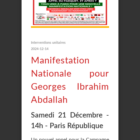
Interventions unitaires
2024-12-14
Manifestation
Nationale pour
Georges Ibrahim
Abdallah
Samedi 21 Décembre -
14h - Paris République
Un nouvel appel pour la Campagne