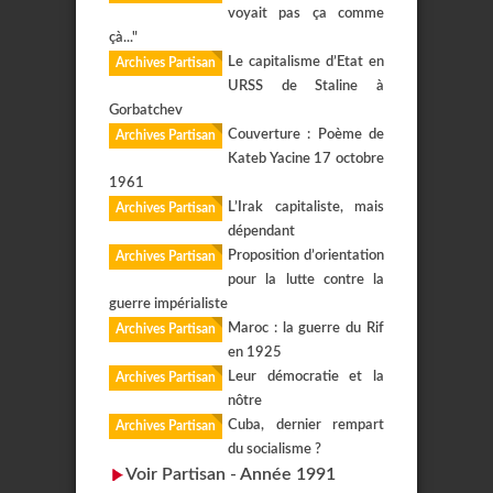
voyait pas ça comme
çà..."
Le capitalisme d’Etat en
Archives Partisan
URSS de Staline à
Gorbatchev
Couverture : Poème de
Archives Partisan
Kateb Yacine 17 octobre
1961
L’Irak capitaliste, mais
Archives Partisan
dépendant
Proposition d’orientation
Archives Partisan
pour la lutte contre la
guerre impérialiste
Maroc : la guerre du Rif
Archives Partisan
en 1925
Leur démocratie et la
Archives Partisan
nôtre
Cuba, dernier rempart
Archives Partisan
du socialisme ?
Voir Partisan - Année 1991