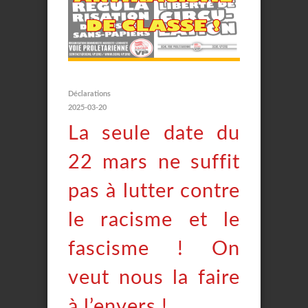
Déclarations
2025-03-20
La seule date du
22 mars ne suffit
pas à lutter contre
le racisme et le
fascisme ! On
veut nous la faire
à l’envers !