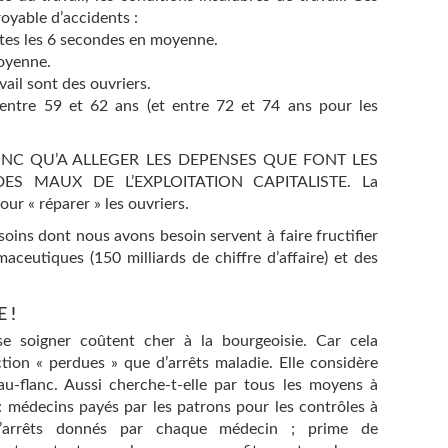
yable d’accidents :
utes les 6 secondes en moyenne.
oyenne.
ail sont des ouvriers.
entre 59 et 62 ans (et entre 72 et 74 ans pour les
ONC QU’A ALLEGER LES DEPENSES QUE FONT LES
S MAUX DE L’EXPLOITATION CAPITALISTE. La
our « réparer » les ouvriers.
 soins dont nous avons besoin servent à faire fructifier
maceutiques (150 milliards de chiffre d’affaire) et des
 !
se soigner coûtent cher à la bourgeoisie. Car cela
tion « perdues » que d’arrêts maladie. Elle considère
u-flanc. Aussi cherche-t-elle par tous les moyens à
 : médecins payés par les patrons pour les contrôles à
’arrêts donnés par chaque médecin ; prime de