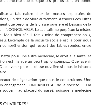
n’est contente que lorsque ses profits sont en bonne
taliste a fait naître chez les masses exploitées de
ions, un désir de vivre autrement. A travers ces luttes
ment que besoins de la classe ouvrière et besoins de la
feu : INCONCILIABLE. Le capitalisme perpétue la misère
t. Mais bien sûr, il fait « mine de compréhension »,
eau. L’exemple de la sécurité sociale est là pour nous
la compréhension qui ressort des tables rondes, entre
st battu pour une autre médecine, le droit à la santé, et
 on est malade un peu trop longtemps... Quel avenir
uel avenir pour la classe ouvrière si nous le laissons
ire...
bureaux de négociation que nous le construirons. Une
 un changement FONDAMENTAL de la société. Où la
e souvenir au placard du passé, puisque la médecine
 OUVRIERES !