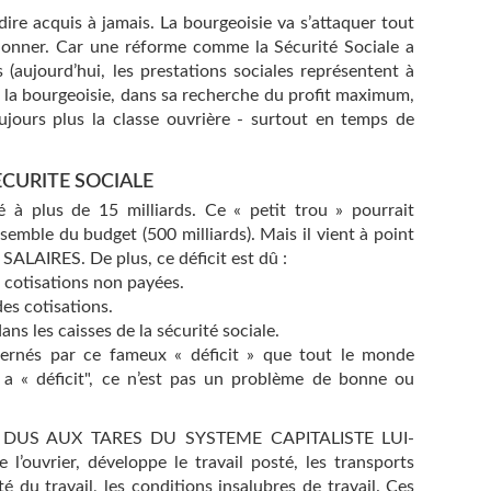
ire acquis à jamais. La bourgeoisie va s’attaquer tout
 donner. Car une réforme comme la Sécurité Sociale a
 (aujourd’hui, les prestations sociales représentent à
t la bourgeoisie, dans sa recherche du profit maximum,
oujours plus la classe ouvrière - surtout en temps de
SECURITE SOCIALE
evé à plus de 15 milliards. Ce « petit trou » pourrait
ensemble du budget (500 milliards). Mais il vient à point
LAIRES. De plus, ce déficit est dû :
e cotisations non payées.
des cotisations.
ns les caisses de la sécurité sociale.
rnés par ce fameux « déficit » que tout le monde
l y a « déficit", ce n’est pas un problème de bonne ou
DUS AUX TARES DU SYSTEME CAPITALISTE LUI-
 l’ouvrier, développe le travail posté, les transports
ité du travail, les conditions insalubres de travail. Ces