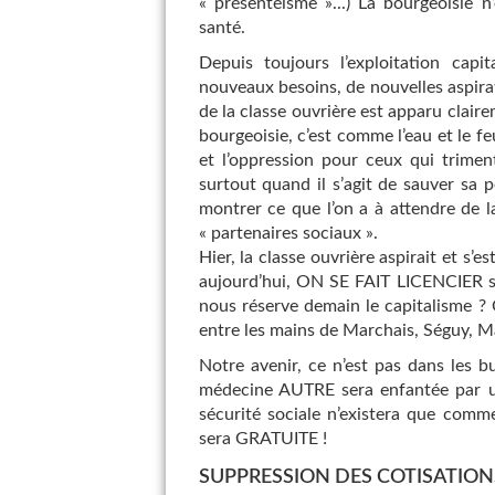
« présentéïsme »...) La bourgeoisie 
santé.
Depuis toujours l’exploitation capi
nouveaux besoins, de nouvelles aspirat
de la classe ouvrière est apparu claire
bourgeoisie, c’est comme l’eau et le 
et l’oppression pour ceux qui trimen
surtout quand il s’agit de sauver sa p
montrer ce que l’on a à attendre de 
« partenaires sociaux ».
Hier, la classe ouvrière aspirait et s’e
aujourd’hui, ON SE FAIT LICENCIER si
nous réserve demain le capitalisme ? Q
entre les mains de Marchais, Séguy, Ma
Notre avenir, ce n’est pas dans les 
médecine AUTRE sera enfantée par
sécurité sociale n’existera que comm
sera GRATUITE !
SUPPRESSION DES COTISATIONS