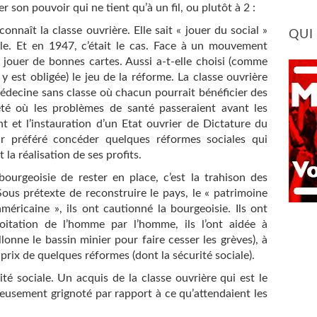
 son pouvoir qui ne tient qu’à un fil, ou plutôt à 2 :
connaît la classe ouvrière. Elle sait « jouer du social »
QUI
able. Et en 1947, c’était le cas. Face à un mouvement
it jouer de bonnes cartes. Aussi a-t-elle choisi (comme
e y est obligée) le jeu de la réforme. La classe ouvrière
édecine sans classe où chacun pourrait bénéficier des
été où les problèmes de santé passeraient avant les
t et l’instauration d’un Etat ouvrier de Dictature du
sûr préféré concéder quelques réformes sociales qui
la réalisation de ses profits.
bourgeoisie de rester en place, c’est la trahison des
Sous prétexte de reconstruire le pays, le « patrimoine
américaine », ils ont cautionné la bourgeoisie. Ils ont
loitation de l’homme par l’homme, ils l’ont aidée à
lonne le bassin minier pour faire cesser les grèves), à
 prix de quelques réformes (dont la sécurité sociale).
ité sociale. Un acquis de la classe ouvrière qui est le
érieusement grignoté par rapport à ce qu’attendaient les