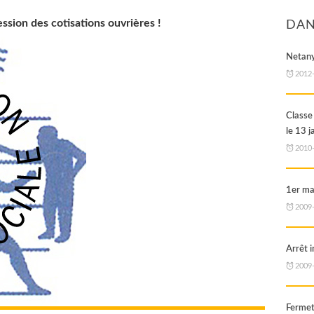
ssion des cotisations ouvrières !
DAN
Netany
2012
Classe
le 13 j
2010
1er ma
2009
Arrêt 
2009
Fermet