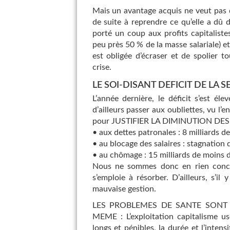
Mais un avantage acquis ne veut pas d
de suite à reprendre ce qu’elle a dû
porté un coup aux profits capitalistes
peu près 50 % de la masse salariale) e
est obligée d’écraser et de spolier t
crise.
LE SOI-DISANT DEFICIT DE LA 
L’année dernière, le déficit s’est él
d’ailleurs passer aux oubliettes, vu l’
pour JUSTIFIER LA DIMINUTION DES SA
• aux dettes patronales : 8 milliards d
• au blocage des salaires : stagnation 
• au chômage : 15 milliards de moins da
Nous ne sommes donc en rien conce
s’emploie à résorber. D’ailleurs, s’i
mauvaise gestion.
LES PROBLEMES DE SANTE SONT 
MEME : L’exploitation capitalisme use
longs et pénibles, la durée et l’intens