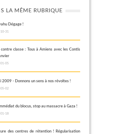
S LA MÊME RUBRIQUE
ahu Dégage !
-10-31
 contre classe : Tous à Amiens avec les Contis
anvier
-01-05
i 2009 - Donnons un sens à nos révoltes !
-05-02
immédiat du blocus, stop au massacre à Gaza !
-01-18
ure des centres de rétention ! Régularisation