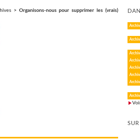
hives
>
Organisons-nous pour supprimer les (vrais)
DAN
Archiv
Archiv
Archiv
Archiv
Archiv
Archiv
Archiv
Archiv
Voi
SUR