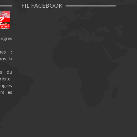
FIL FACEBOOK
ongrès
nes :
ans la
es du
ier.e
ongrès
rs les