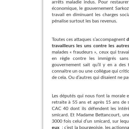
arrêts maladie indus. Pour restaurer
économique, le gouvernement Sarkozy
travail en diminuant les charges socia
pénalise surtout les bas revenus.
Toutes ces attaques s’accompagnent
d
travailleurs les uns contre les autre
malades « fraudeurs », ceux qui travail
en règle contre les immigrés sans 
gouvernement sait qu’il y en a des 
connaître un ou une collègue qui critiq
de cela. Ou d’autres qui disaient ne p
Les députés qui nous font la morale e
retraite à 55 ans et après 15 ans de
CAC 40 dont ils défendent les intér
smicard. Et Madame Bettancourt, une 
3000 fois celui d’un smicard, sur lequ
eux
: c’est la bourgeoisie, les actionn