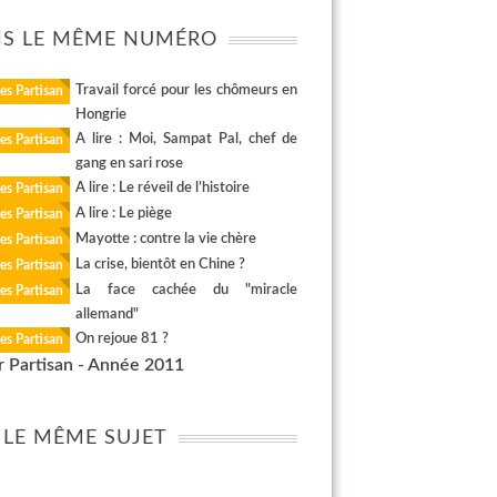
S LE MÊME NUMÉRO
Travail forcé pour les chômeurs en
es Partisan
Hongrie
A lire : Moi, Sampat Pal, chef de
es Partisan
gang en sari rose
A lire : Le réveil de l’histoire
es Partisan
A lire : Le piège
es Partisan
Mayotte : contre la vie chère
es Partisan
La crise, bientôt en Chine ?
es Partisan
La face cachée du "miracle
es Partisan
allemand"
On rejoue 81 ?
es Partisan
r Partisan - Année 2011
 LE MÊME SUJET