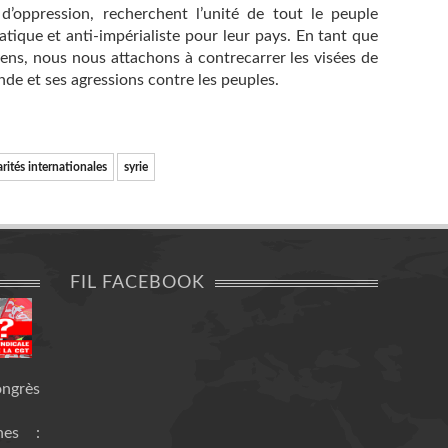
d’oppression, recherchent l’unité de tout le peuple
tique et anti-impérialiste pour leur pays. En tant que
ns, nous nous attachons à contrecarrer les visées de
de et ses agressions contre les peuples.
arités internationales
syrie
FIL FACEBOOK
ongrès
nes :