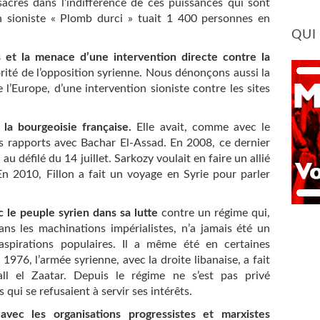
sacres dans l’indifférence de ces puissances qui sont
on sioniste « Plomb durci » tuait 1 400 personnes en
QUI
t la menace d’une intervention directe contre la
orité de l’opposition syrienne. Nous dénonçons aussi la
 l’Europe, d’une intervention sioniste contre les sites
la bourgeoisie française.
Elle avait, comme avec le
ns rapports avec Bachar El-Assad. En 2008, ce dernier
 au défilé du 14 juillet. Sarkozy voulait en faire un allié
n 2010, Fillon a fait un voyage en Syrie pour parler
 le peuple syrien dans sa lutte
contre un régime qui,
dans les machinations impérialistes, n’a jamais été un
aspirations populaires. Il a même été en certaines
 1976, l’armée syrienne, avec la droite libanaise, a fait
ll el Zaatar. Depuis le régime ne s’est pas privé
 qui se refusaient à servir ses intérêts.
vec les organisations progressistes et marxistes