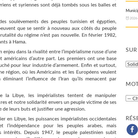
iens et syriennes sont déjà tombés sous les balles et
Municip
2026
 des soulèvements des peuples tunisien et égyptien,
e peuvent que se sentir à nouveau aux côtés du peuple
rutalité du régime n’est pas nouvelle. En février 1982,
tants à Hama.
SUR
 enjeu dans la rivalité entre l’impérialisme russe d’une
et américains d’autre part. Les premiers ont une base
uché pour leur industrie d’armement. Enfin et surtout,
une région, où les Américains et les Européens veulent
 éliminant l’influence de l’Iran qu’ils menacent par
MOT
e la Libye, les impérialistes tentent de manipuler
res et notre solidarité envers un peuple victime de ses
 de leurs buts et justifier une agression.
RÉS
er en Libye, les puissances impérialistes occidentales
t l’indépendance pour les peuples arabes, mais
s intérêts. Depuis 1947, le peuple palestinien subit