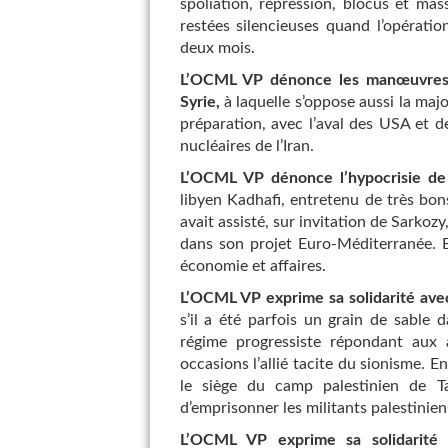
spoliation, répression, blocus et mas
restées silencieuses quand l’opérati
deux mois.
L’OCML VP dénonce les manœuvres e
Syrie,
à laquelle s’oppose aussi la maj
préparation, avec l’aval des USA et de
nucléaires de l’Iran.
L’OCML VP dénonce l’hypocrisie de 
libyen Kadhafi, entretenu de très bo
avait assisté, sur invitation de Sarkozy,
dans son projet Euro-Méditerranée. E
économie et affaires.
L’OCML VP exprime sa solidarité avec
s’il a été parfois un grain de sable 
régime progressiste répondant aux 
occasions l’allié tacite du sionisme. En
le siège du camp palestinien de Ta
d’emprisonner les militants palestiniens
L’OCML VP exprime sa solidarité a