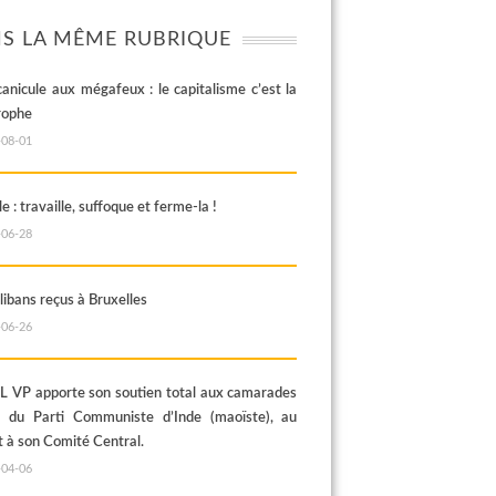
S LA MÊME RUBRIQUE
canicule aux mégafeux : le capitalisme c’est la
rophe
-08-01
e : travaille, suffoque et ferme-la !
-06-28
libans reçus à Bruxelles
-06-26
 VP apporte son soutien total aux camarades
s du Parti Communiste d’Inde (maoïste), au
t à son Comité Central.
-04-06