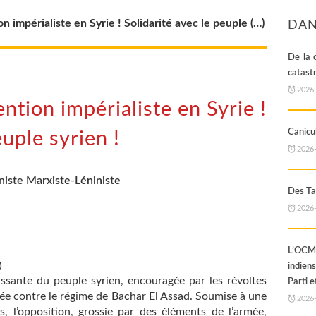
n impérialiste en Syrie ! Solidarité avec le peuple (…)
DAN
De la 
catast
2026
ntion impérialiste en Syrie !
Canicul
euple syrien !
2026
iste Marxiste-Léniniste
Des Ta
2026
L’OCML
)
indien
issante du peuple syrien, encouragée par les révoltes
Parti e
vée contre le régime de Bachar El Assad. Soumise à une
2026
es, l’opposition, grossie par des éléments de l’armée,