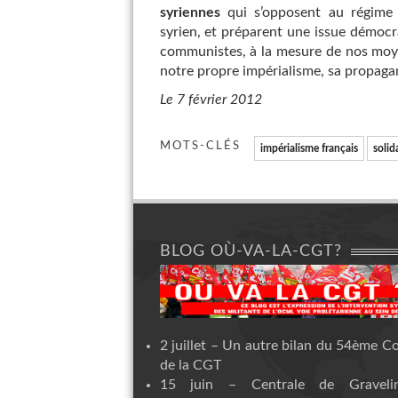
syriennes
qui s’opposent au régime 
syrien, et préparent une issue démocra
communistes, à la mesure de nos moye
notre propre impérialisme, sa propagan
Le 7 février 2012
MOTS-CLÉS
impérialisme français
solid
BLOG OÙ-VA-LA-CGT?
2 juillet – Un autre bilan du 54ème C
de la CGT
15 juin – Centrale de Graveli