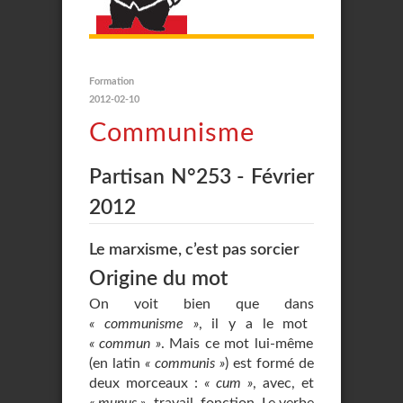
Formation
2012-02-10
Communisme
Partisan N°253 - Février
2012
Le marxisme, c’est pas sorcier
Origine du mot
On voit bien que dans
« communisme »
, il y a le mot
« commun »
. Mais ce mot lui-même
(en latin
« communis »
) est formé de
deux morceaux :
« cum »
, avec, et