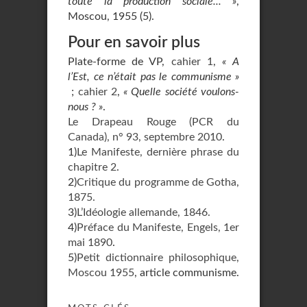
toute la production sociale... »
,
Moscou, 1955 (5).
Pour en savoir plus
Plate-forme de VP,
cahier 1
,
« A
l’Est, ce n’était pas le communisme »
;
cahier 2
,
« Quelle société voulons-
nous ? »
.
Le Drapeau Rouge (PCR du
Canada), n° 93, septembre 2010
.
1)
Le Manifeste, dernière phrase du
chapitre 2
.
2)
Critique du programme de Gotha,
1875.
3)
L’Idéologie allemande, 1846.
4)
Préface du Manifeste, Engels, 1er
mai 1890
.
5)
Petit dictionnaire philosophique,
Moscou 1955
, article communisme.