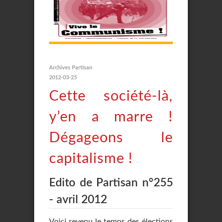
Archives Partisan
2012-03-25
Cette société-là,
y’en a marre !
Dégageons le
capitalisme !
Edito de Partisan n°255
- avril 2012
Voici revenu le temps des élections