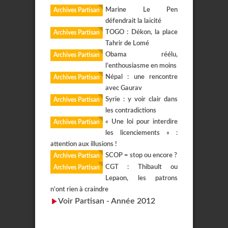
Marine Le Pen
Archives Partisan
défendrait la laïcité
TOGO : Dékon, la place
Archives Partisan
Tahrir de Lomé
Obama réélu,
Archives Partisan
l’enthousiasme en moins
Népal : une rencontre
Archives Partisan
avec Gaurav
Syrie : y voir clair dans
Archives Partisan
les contradictions
« Une loi pour interdire
Archives Partisan
les licenciements » :
attention aux illusions !
SCOP = stop ou encore ?
Archives Partisan
CGT : Thibault ou
Archives Partisan
Lepaon, les patrons
n’ont rien à craindre
Voir Partisan - Année 2012